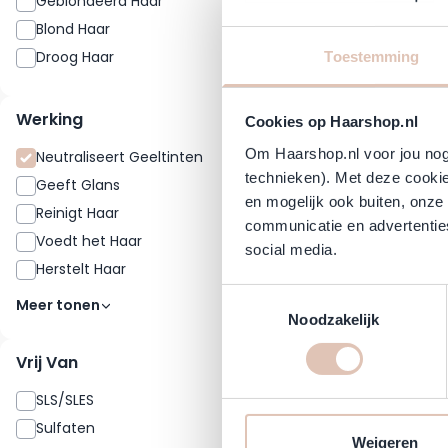
Geblondeerd Haar
3
Blond Haar
2
Droog Haar
1
Toestemming
Werking
Cookies op Haarshop.nl
Om Haarshop.nl voor jou nog 
Neutraliseert Geeltinten
3
technieken). Met deze cookie
Geeft Glans
30
en mogelijk ook buiten, onze
Reinigt Haar
20
communicatie en advertenties
Voedt het Haar
19
social media.
Herstelt Haar
17
Toestemmingsselectie
Meer tonen
Noodzakelijk
Vrij Van
SLS/SLES
1
Sulfaten
2
Weigeren