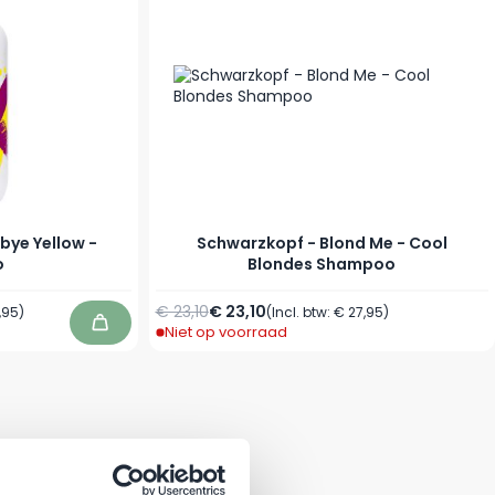
bye Yellow -
Schwarzkopf - Blond Me - Cool
o
Blondes Shampoo
Normale prijs
Vanaf
€ 23,10
€ 23,10
,95
)
(Incl. btw:
€ 27,95
)
Niet op voorraad
In winkelwagen