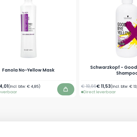
Schwarzkopf - Good
Fanola No-Yellow Mask
Shampo
prijs
anaf
Normale prijs
Vanaf
4,01
€ 18,66
€ 11,53
(Incl. btw:
€ 4,85
)
(Incl. btw:
€ 13
leverbaar
Direct leverbaar
In winkelwagen