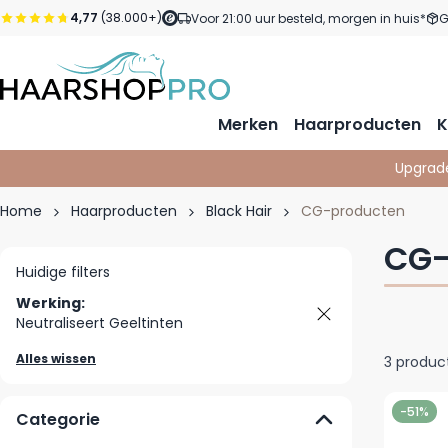
Ga naar de inhoud
4,77
(38.000+)
Voor 21:00 uur besteld, morgen in huis*
G
Merken
Haarproducten
K
Upgrad
Home
Haarproducten
Black Hair
CG-producten
CG-
Huidige filters
Werking:
Neutraliseert Geeltinten
Alles wissen
3
produc
-51%
Categorie