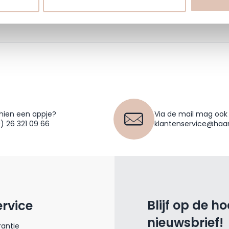
hien een appje?
Via de mail mag ook
0) 26 321 09 66
klantenservice@haar
Blijf op de h
ervice
nieuwsbrief!
antie