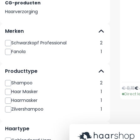
CG-producten
Haarverzorging
Merken
Schwarzkopf Professional
2
Fanola
1
Producttype
Shampoo
2
Normale 
V
€ 8,18
€ 
Haar Masker
1
Direct 
Haarmasker
1
Zilvershampoo
1
Haartype