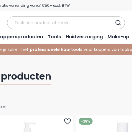
ratis verzending vanaf €50,- excl. BTW
appersproducten
Tools
Huidverzorging
Make-up
e je salon met
professionele haartools
voor kappers van topkwa
producten
ten
-38%