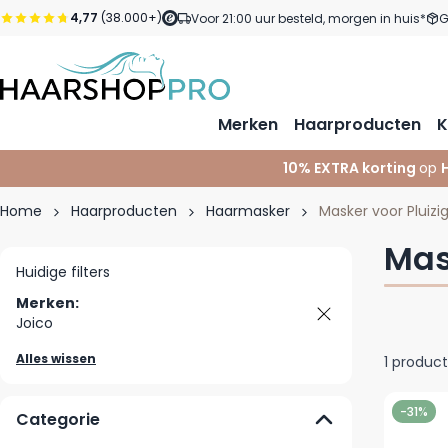
Ga naar de inhoud
4,77
(38.000+)
Voor 21:00 uur besteld, morgen in huis*
G
Merken
Haarproducten
K
10% EXTRA korting
op
Home
Haarproducten
Haarmasker
Masker voor Pluizi
Mas
Huidige filters
Merken:
Joico
Alles wissen
1
product
-31%
Categorie