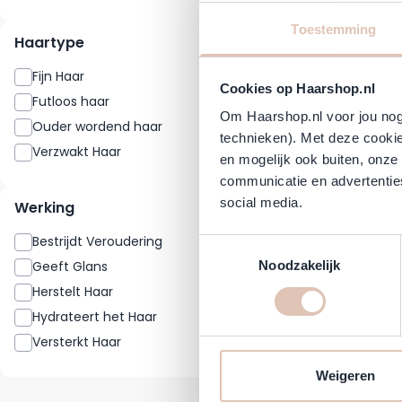
Toestemming
Haartype
Fijn Haar
1
Cookies op Haarshop.nl
Futloos haar
1
Om Haarshop.nl voor jou nog 
Ouder wordend haar
1
technieken). Met deze cookie
Verzwakt Haar
1
en mogelijk ook buiten, onze
communicatie en advertenties
social media.
Werking
Bestrijdt Veroudering
1
Toestemmingsselectie
Geeft Glans
1
Noodzakelijk
Herstelt Haar
1
Hydrateert het Haar
1
Versterkt Haar
1
Weigeren