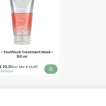
 - Youthlock Treatment Mask -
150 ml
prijs
Speciale prijs
€ 20,21
(Incl. btw:
€ 24,45
)
leverbaar
In winkelwagen