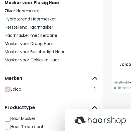
Masker voor Pluizig Haar
Zilver Haarmasker
Hydraterend Haarmasker
Herstellend Haarmasker
Haarmasker met Keratine
Masker voor Droog Haar
Masker voor Beschadigd Haar
Masker voor Gekleurd Haar
Joico
Merken
Normale 
€ 29,34
Direct 
Joico
1
Producttype
Haar Masker
1
Haar Treatment
1