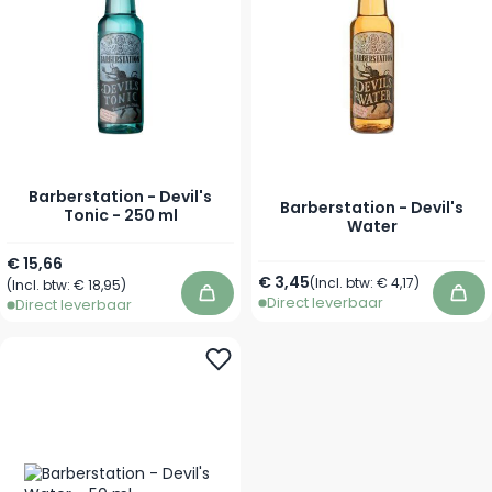
Barberstation - Devil's
Barberstation - Devil's
Tonic - 250 ml
Water
€ 15,66
Vanaf
€ 3,45
(Incl. btw:
€ 4,17
)
(Incl. btw:
€ 18,95
)
Direct leverbaar
In winkelwagen
In 
Direct leverbaar