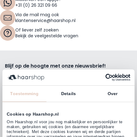
+31 (0) 26 321 09 66
Via de mail mag ook
klantenservice@haarshop.nl
Of liever zelf zoeken
Bekijk de veelgestelde vragen
Blijf op de hoogte met onze nieuwsbrief!
Ontvang wekelijks de beste kortingsacties, tips en nieuws
rechtstreeks in jou e-mailbox.
E-mailadres
Toestemming
Details
Over
Inschrijven
Cookies op Haarshop.nl
Volg ons
Om Haarshop.nl voor jou nog makkelijker en persoonlijker te
maken, gebruiken wij cookies (en daarmee vergelijkbare
technieken). Met deze cookies kunnen wij en derde partijen
informatie over jou verzamelen en jouw internetgedrag binnen,