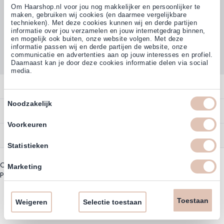
Om Haarshop.nl voor jou nog makkelijker en persoonlijker te
maken, gebruiken wij cookies (en daarmee vergelijkbare
technieken). Met deze cookies kunnen wij en derde partijen
informatie over jou verzamelen en jouw internetgedrag binnen,
Klanten beoordelen ons met
en mogelijk ook buiten, onze website volgen. Met deze
4,77
(38.000+)
informatie passen wij en derde partijen de website, onze
communicatie en advertenties aan op jouw interesses en profiel.
Daarnaast kan je door deze cookies informatie delen via social
media.
Contact
Toestemmingsselectie
Noodzakelijk
Overzicht
Bestellen
Contact
Voorkeuren
Betalen
Service
Account
Statistieken
Annuleren
Garantie
Zakelijk Account
Copyright © 2003 - 2026 - Haarshoppro.nl
Bezorgen
Marketing
Assortiment
Privacy beleid
|
Algemene Voorwaarden
Bestellen
Retourneren
Nieuwsbrief & Kortingscode
Uitzonderingen acties
Toestaan
Omruilen
Weigeren
Selectie toestaan
Account informatie