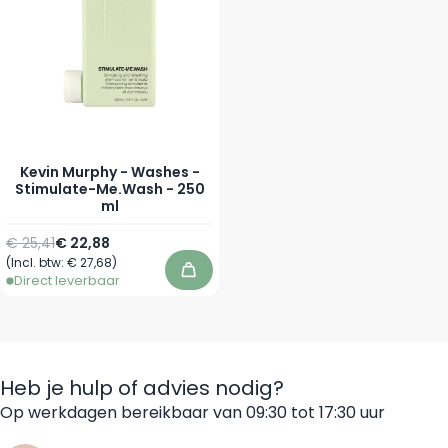
Kevin Murphy - Washes -
Stimulate-Me.Wash - 250
ml
Normale prijs
Speciale prijs
€ 25,41
€ 22,88
(Incl. btw:
€ 27,68
)
In winkelwagen
Direct leverbaar
Heb je hulp of advies nodig?
Op werkdagen bereikbaar van 09:30 tot 17:30 uur