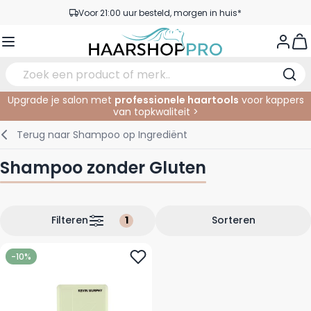
Ga naar de inhoud
Voor 21:00 uur besteld, morgen in huis*
Gratis verzending vanaf €50,- excl. BTW
View
Service & Contact
Upgrade je salon met
professionele haartools
voor kappers
van topkwaliteit >
Verzorging
In de Salon
Elektrisch
Gezichtsverzorging
Wenkbrauwen
Nagelproducten
SALE
Terug naar
Shampoo op Ingrediënt
Haarstyling
Knippen
Scheren
Lichaamsverzorging
Ogen
Nagel Accessoires
Shampoo zonder Gluten
Haarkleuring
Kleuren
Knipbenodigdheden
Tanning
Lippen
Haarmode
Permanenten
Oogverzorging
Accessoires
Filteren
Sorteren
Haar verlengen
Gezicht
-10%