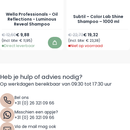
Wella Professionals - Oil
Subtil – Color Lab Shine
Reflections - Luminous
Shampoo – 1000 ml
Reveal Shampoo
Normale prijs
Vanaf
Normale prijs
Speciale prijs
€ 12,60
€ 9,88
€ 22,73
€ 19,32
(Incl. btw:
€ 11,95
)
(Incl. btw:
€ 23,38
)
In winkelwagen
Direct leverbaar
Niet op voorraad
Heb je hulp of advies nodig?
Op werkdagen bereikbaar van 09:30 tot 17:30 uur
Bel ons
+31 (0) 26 321 09 66
Misschien een appje?
+31 (0) 26 321 09 66
Via de mail mag ook