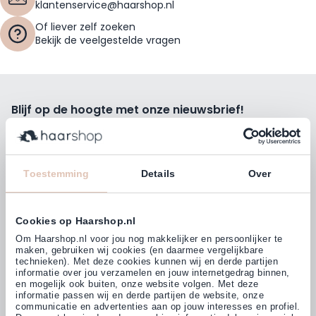
klantenservice@haarshop.nl
Of liever zelf zoeken
Bekijk de veelgestelde vragen
Blijf op de hoogte met onze nieuwsbrief!
Ontvang wekelijks de beste kortingsacties, tips en nieuws
rechtstreeks in jou e-mailbox.
E-mailadres
Toestemming
Details
Over
Inschrijven
Cookies op Haarshop.nl
Volg ons
Om Haarshop.nl voor jou nog makkelijker en persoonlijker te
maken, gebruiken wij cookies (en daarmee vergelijkbare
technieken). Met deze cookies kunnen wij en derde partijen
informatie over jou verzamelen en jouw internetgedrag binnen,
Klanten beoordelen ons met
en mogelijk ook buiten, onze website volgen. Met deze
4,77
(38.000+)
informatie passen wij en derde partijen de website, onze
communicatie en advertenties aan op jouw interesses en profiel.