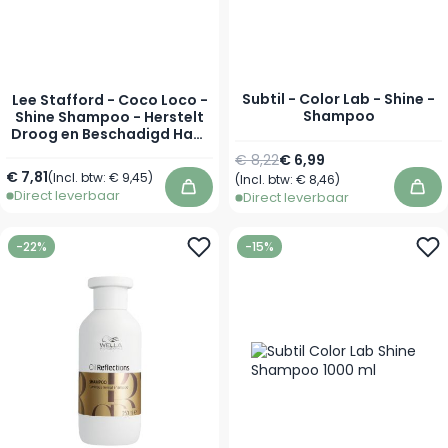
Subtil - Color Lab - Shine -
Lee Stafford - Coco Loco -
Shampoo
Shine Shampoo - Herstelt
Droog en Beschadigd Haar
- 250 ml
Normale prijs
Vanaf
€ 8,22
€ 6,99
€ 7,81
(Incl. btw:
€ 9,45
)
(Incl. btw:
€ 8,46
)
Direct leverbaar
In winkelwagen
In 
Direct leverbaar
-22%
-15%