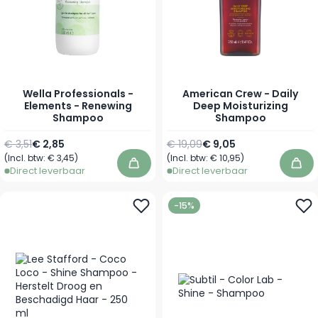
Wella Professionals -
American Crew - Daily
Elements - Renewing
Deep Moisturizing
Shampoo
Shampoo
Normale prijs
Vanaf
Normale prijs
Vanaf
€ 3,51
€ 2,85
€ 19,09
€ 9,05
(Incl. btw:
€ 3,45
)
(Incl. btw:
€ 10,95
)
In winkelwagen
In 
Direct leverbaar
Direct leverbaar
-15%