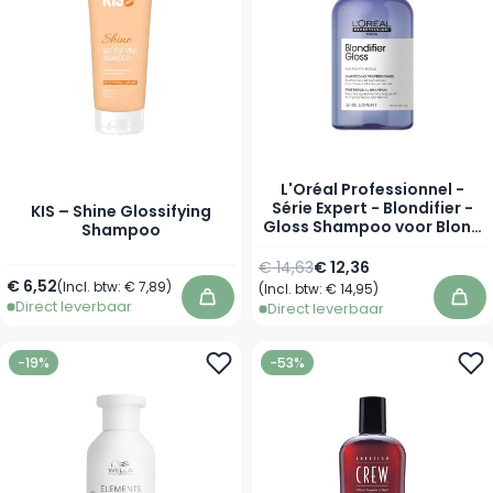
L'Oréal Professionnel -
Série Expert - Blondifier -
KIS – Shine Glossifying
Gloss Shampoo voor Blond
Shampoo
Haar
Normale prijs
Vanaf
€ 14,63
€ 12,36
Vanaf
€ 6,52
(Incl. btw:
€ 7,89
)
(Incl. btw:
€ 14,95
)
Direct leverbaar
In winkelwagen
In 
Direct leverbaar
-19%
-53%