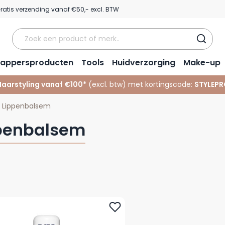
ratis verzending vanaf €50,- excl. BTW
appersproducten
Tools
Huidverzorging
Make-up
Haarstyling vanaf €100*
(excl. btw) met kortingscode:
STYLEPR
Lippenbalsem
penbalsem