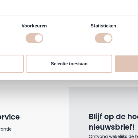
Voorkeuren
Statistieken
hien een appje?
Via de mail mag ook
Selectie toestaan
0) 26 321 09 66
klantenservice@haar
Blijf op de h
ervice
nieuwsbrief!
antie
Ontvang wekelijks de be