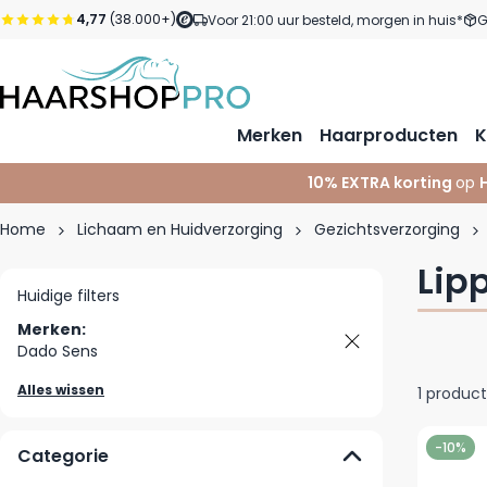
Ga naar de inhoud
4,77
(38.000+)
Voor 21:00 uur besteld, morgen in huis*
G
Merken
Haarproducten
K
10% EXTRA korting
op
Home
Lichaam en Huidverzorging
Gezichtsverzorging
Lip
Huidige filters
Merken:
Dado Sens
Alles wissen
1
product
-10%
Categorie