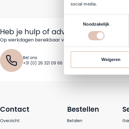
social media.
Toestemmingsselectie
Noodzakelijk
Heb je hulp of advies nodig?
Op werkdagen bereikbaar van 09:30 tot 17:30 uur
Bel ons
Missc
Weigeren
+31 (0) 26 321 09 66
+31 (
Contact
Bestellen
S
Overzicht
Betalen
Gar