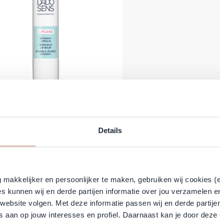
ens - Lipcare Intensive Lip Balm
- 4 ml
Details
prijs
eciale prijs
8,30
(Incl. btw:
€ 10,04
)
leverbaar
In winkelwagen
makkelijker en persoonlijker te maken, gebruiken wij cookies (
s kunnen wij en derde partijen informatie over jou verzamelen e
 website volgen. Met deze informatie passen wij en derde partije
 aan op jouw interesses en profiel. Daarnaast kan je door deze 