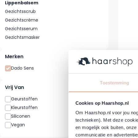
Lippenbalsem
Gezichtsscrub
Gezichtscrème
Gezichtsserum
Gezichtsmasker
Merken
Dado S
Dado Sens
1
Toestemming
Normale 
Sp
€ 9,21
€ 
Vrij Van
Direct 
Geurstoffen
1
Cookies op Haarshop.nl
Kleurstoffen
1
Om Haarshop.nl voor jou nog 
Siliconen
1
technieken). Met deze cookie
Vegan
1
en mogelijk ook buiten, onze
communicatie en advertenties