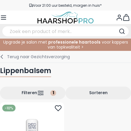
Ga naar de inhoud
Voor 21:00 uur besteld, morgen in huis*
Gratis verzending vanaf €50,- excl. BTW
View
Service & Contact
Upgrade je salon met
professionele haartools
voor kappers
van topkwaliteit >
Verzorging
In de Salon
Elektrisch
Gezichtsverzorging
Wenkbrauwen
Nagelproducten
SALE
Terug naar
Gezichtsverzorging
Haarstyling
Knippen
Scheren
Lichaamsverzorging
Ogen
Nagel Accessoires
Lippenbalsem
Haarkleuring
Kleuren
Knipbenodigdheden
Tanning
Lippen
Haarmode
Permanenten
Oogverzorging
Accessoires
Filteren
Sorteren
Haar verlengen
Gezicht
-10%