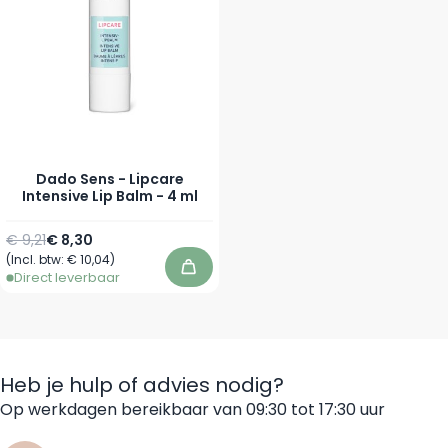
Dado Sens - Lipcare
Intensive Lip Balm - 4 ml
Normale prijs
Speciale prijs
€ 9,21
€ 8,30
(Incl. btw:
€ 10,04
)
In winkelwagen
Direct leverbaar
Heb je hulp of advies nodig?
Op werkdagen bereikbaar van 09:30 tot 17:30 uur