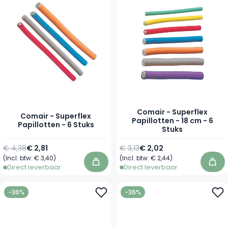
Comair - Superflex
Comair - Superflex
Papillotten - 18 cm - 6
Papillotten - 6 Stuks
Stuks
Normale prijs
Vanaf
Normale prijs
Vanaf
€ 4,38
€ 2,81
€ 3,13
€ 2,02
(Incl. btw:
€ 3,40
)
(Incl. btw:
€ 2,44
)
In winkelwagen
In 
Direct leverbaar
Direct leverbaar
-36%
-36%