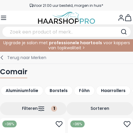
Ga naar de inhoud
Voor 21:00 uur besteld, morgen in huis*
Gratis verzending vanaf €50,- excl. BTW
View
Service & Contact
Upgrade je salon met
professionele haartools
voor kappers
van topkwaliteit >
Verzorging
In de Salon
Elektrisch
Gezichtsverzorging
Wenkbrauwen
Nagelproducten
SALE
Terug naar
Merken
Haarstyling
Knippen
Scheren
Lichaamsverzorging
Ogen
Nagel Accessoires
Comair
Haarkleuring
Kleuren
Knipbenodigdheden
Tanning
Lippen
Aluminiumfolie
Borstels
Föhn
Haarrollers
Haarmode
Permanenten
Oogverzorging
Accessoires
Haar verlengen
Gezicht
Filteren
Sorteren
-36%
-36%