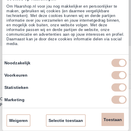
Volg ons
Om Haarshop.nl voor jou nog makkelijker en persoonlijker te
maken, gebruiken wij cookies (en daarmee vergelijkbare
technieken). Met deze cookies kunnen wij en derde partijen
informatie over jou verzamelen en jouw internetgedrag binnen,
Klanten beoordelen ons met
en mogelijk ook buiten, onze website volgen. Met deze
4,77
(38.000+)
informatie passen wij en derde partijen de website, onze
communicatie en advertenties aan op jouw interesses en profiel.
Daarnaast kan je door deze cookies informatie delen via social
media.
Contact
Toestemmingsselectie
Noodzakelijk
Overzicht
Bestellen
Contact
Voorkeuren
Betalen
Service
Account
Statistieken
Annuleren
Garantie
Zakelijk Account
Copyright © 2003 - 2026 - Haarshoppro.nl
Bezorgen
Marketing
Assortiment
Privacy beleid
|
Algemene Voorwaarden
Bestellen
Retourneren
Nieuwsbrief & Kortingscode
Uitzonderingen acties
Toestaan
Omruilen
Weigeren
Selectie toestaan
Account informatie