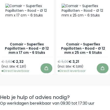
Comair - Superflex
Comair - Superflex
Papillotten - Rood - Ø 12
Papillotten - Rood - Ø 12
mm x 17 cm - 6 Stuks
mm x 25 cm - 6 Stuks
Normale prijs
Speciale prijs
Normale prijs
Speciale prijs
€ 3,62
€ 2,32
€ 5,00
€ 3,21
(Incl. btw:
€ 2,81
)
(Incl. btw:
€ 3,89
)
In winkelwagen
In 
Direct leverbaar
Direct leverbaar
Heb je hulp of advies nodig?
Op werkdagen bereikbaar van 09:30 tot 17:30 uur