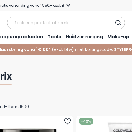
ratis verzending vanaf €50,- excl. BTW
appersproducten
Tools
Huidverzorging
Make-up
Haarstyling vanaf €100*
(excl. btw) met kortingscode:
STYLEPR
rix
en
1
-
11
van
1600
-46%