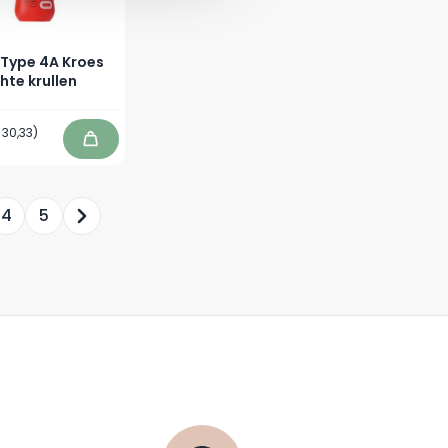
 Type 4A Kroes
hte krullen
 30,33
)
In winkelwagen
4
5
teel pagina
a
agina
Pagina