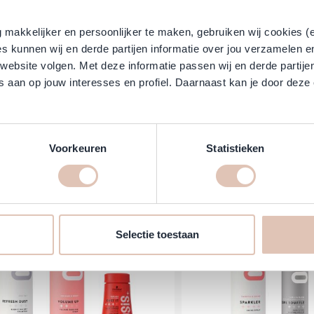
makkelijker en persoonlijker te maken, gebruiken wij cookies (
s kunnen wij en derde partijen informatie over jou verzamelen e
 website volgen. Met deze informatie passen wij en derde partije
 aan op jouw interesses en profiel. Daarnaast kan je door deze 
ian - Craft Clay & Dark Oil - Set
Kevin Murphy - F
Normale prijs
Vanaf
€ 38,30
€ 13,22
€ 11,90
(Incl. btw:
€ 14
(Incl. btw:
€ 46,34
)
leverbaar
Direct leverbaar
In winkelwagen
Voorkeuren
Statistieken
-47%
Selectie toestaan