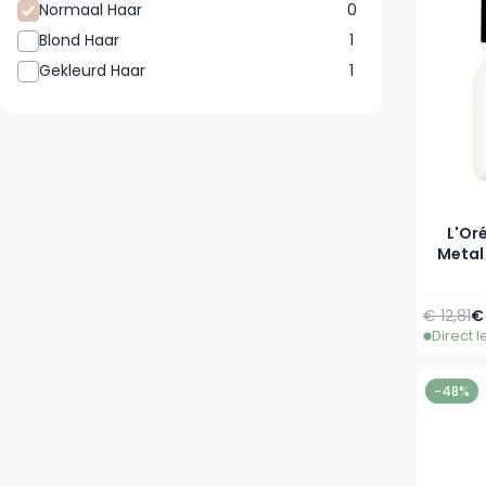
Normaal Haar
0
Blond Haar
1
Gekleurd Haar
1
L'Oré
Metal Detox Mask
Normale 
V
€ 12,81
€
Direct 
-48%