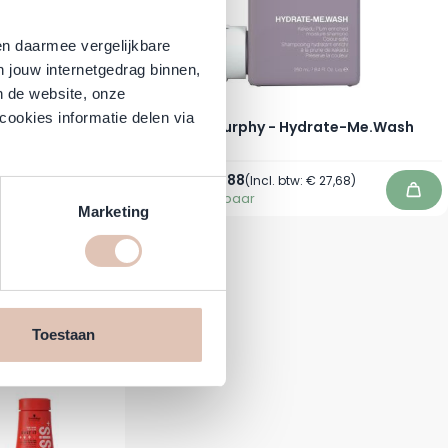
en daarmee vergelijkbare
n jouw internetgedrag binnen,
n de website, onze
cookies informatie delen via
ree.Hold
Kevin Murphy - Hydrate-Me.Wash
Normale prijs
Vanaf
€ 25,41
€ 22,88
,40
)
(Incl. btw:
€ 27,68
)
Direct leverbaar
In winkelwagen
In w
Marketing
Toestaan