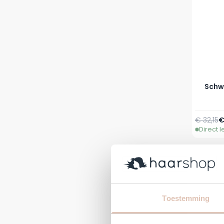
Schw
€ 32,15
€
Direct 
Toestemming