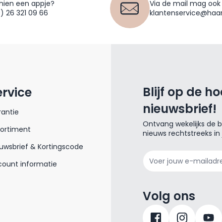
hien een appje?
Via de mail mag ook
0) 26 321 09 66
klantenservice@haar
Blijf op de h
ervice
nieuwsbrief!
antie
Ontvang wekelijks de be
sortiment
nieuws rechtstreeks in
uwsbrief & Kortingscode
E-mailadres
ount informatie
Volg ons