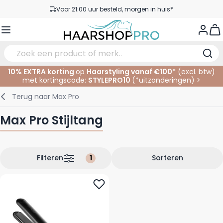
Ga naar de inhoud
Voor 21:00 uur besteld, morgen in huis*
Gratis verzending vanaf €50,- excl. BTW
View
Service & Contact
10% EXTRA korting
op
Haarstyling vanaf €100*
(excl. btw)
met kortingscode:
STYLEPRO10
(*
uitzonderingen
)
>
Verzorging
In de Salon
Elektrisch
Gezichtsverzorging
Wenkbrauwen
Nagelproducten
SALE
Terug naar
Max Pro
Haarstyling
Knippen
Scheren
Lichaamsverzorging
Ogen
Nagel Accessoires
Max Pro Stijltang
Haarkleuring
Kleuren
Knipbenodigdheden
Tanning
Lippen
Haarmode
Permanenten
Oogverzorging
Accessoires
Filteren
Sorteren
Haar verlengen
Gezicht