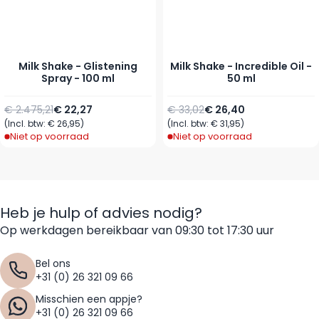
Milk Shake - Glistening
Milk Shake - Incredible Oil -
Spray - 100 ml
50 ml
Normale prijs
Speciale prijs
Normale prijs
Speciale prijs
€ 2.475,21
€ 22,27
€ 33,02
€ 26,40
(Incl. btw:
€ 26,95
)
(Incl. btw:
€ 31,95
)
Niet op voorraad
Niet op voorraad
Heb je hulp of advies nodig?
Op werkdagen bereikbaar van 09:30 tot 17:30 uur
Bel ons
+31 (0) 26 321 09 66
Misschien een appje?
+31 (0) 26 321 09 66