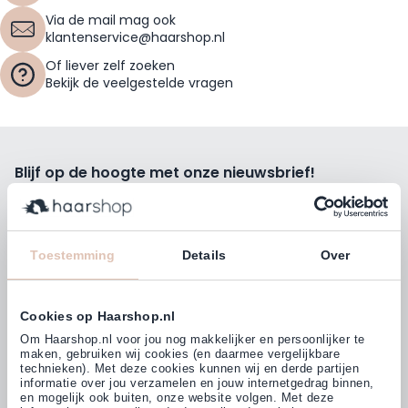
Via de mail mag ook
klantenservice@haarshop.nl
Of liever zelf zoeken
Bekijk de veelgestelde vragen
Blijf op de hoogte met onze nieuwsbrief!
Ontvang wekelijks de beste kortingsacties, tips en nieuws
rechtstreeks in jou e-mailbox.
E-mailadres
Toestemming
Details
Over
Inschrijven
Cookies op Haarshop.nl
Volg ons
Om Haarshop.nl voor jou nog makkelijker en persoonlijker te
maken, gebruiken wij cookies (en daarmee vergelijkbare
technieken). Met deze cookies kunnen wij en derde partijen
informatie over jou verzamelen en jouw internetgedrag binnen,
Klanten beoordelen ons met
en mogelijk ook buiten, onze website volgen. Met deze