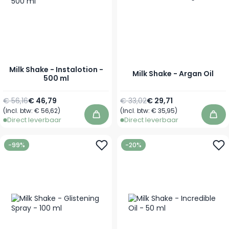
Milk Shake - Instalotion -
Milk Shake - Argan Oil
500 ml
Normale prijs
Speciale prijs
Normale prijs
Vanaf
€ 56,16
€ 46,79
€ 33,02
€ 29,71
(Incl. btw:
€ 56,62
)
(Incl. btw:
€ 35,95
)
In winkelwagen
In 
Direct leverbaar
Direct leverbaar
-99%
-20%