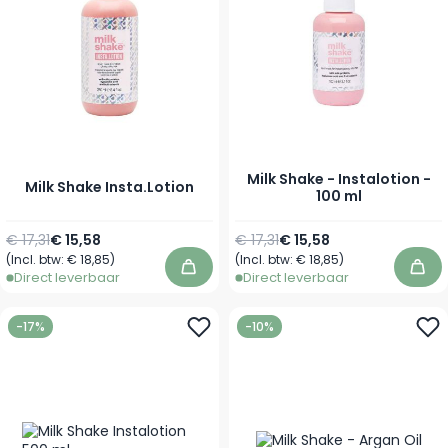
Milk Shake - Instalotion -
Milk Shake Insta.Lotion
100 ml
Normale prijs
Vanaf
Normale prijs
Speciale prijs
€ 17,31
€ 15,58
€ 17,31
€ 15,58
(Incl. btw:
€ 18,85
)
(Incl. btw:
€ 18,85
)
In winkelwagen
In 
Direct leverbaar
Direct leverbaar
-17%
-10%