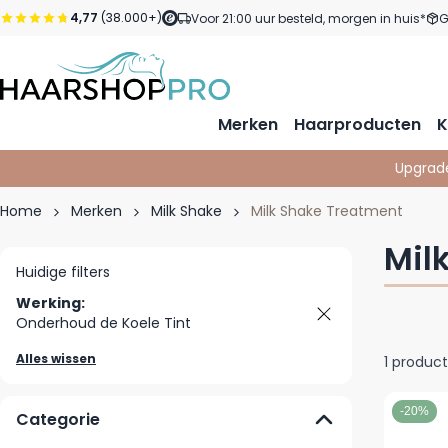
Ga naar de inhoud
4,77
(38.000+)
Voor 21:00 uur besteld, morgen in huis*
G
Merken
Haarproducten
K
Upgrad
Home
Merken
Milk Shake
Milk Shake Treatment
Mil
Huidige filters
Werking:
Onderhoud de Koele Tint
Alles wissen
1
product
-20%
Categorie