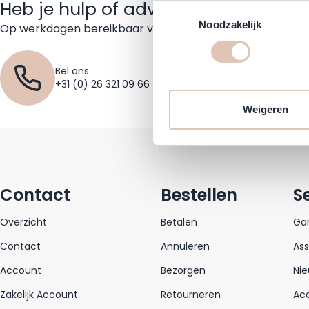
Heb je hulp of advies nodig?
Toestemmingsselectie
Noodzakelijk
Op werkdagen bereikbaar van 09:30 tot 17:30 uur
Bel ons
Missc
+31 (0) 26 321 09 66
+31 (
Weigeren
Contact
Bestellen
S
Overzicht
Betalen
Gar
Contact
Annuleren
As
Account
Bezorgen
Nie
Zakelijk Account
Retourneren
Acc