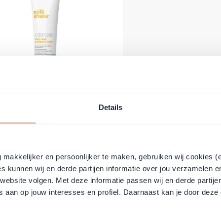
Details
 Shake - Deep Color Maintainer
Balm - 175 ml
prijs
€ 16,49
Speciale prijs
(Incl. btw:
€ 19,95
)
 voorraad
makkelijker en persoonlijker te maken, gebruiken wij cookies (
s kunnen wij en derde partijen informatie over jou verzamelen e
 website volgen. Met deze informatie passen wij en derde partije
 aan op jouw interesses en profiel. Daarnaast kan je door deze 