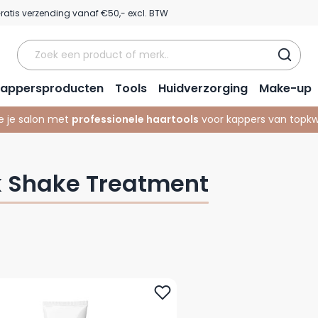
ratis verzending vanaf €50,- excl. BTW
appersproducten
Tools
Huidverzorging
Make-up
e je salon met
professionele haartools
voor kappers van topkwa
k Shake Treatment