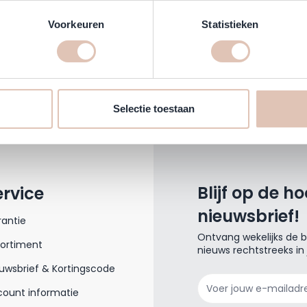
Voorkeuren
Statistieken
hien een appje?
Via de mail mag ook
0) 26 321 09 66
klantenservice@haar
Selectie toestaan
Blijf op de h
ervice
nieuwsbrief!
antie
Ontvang wekelijks de be
sortiment
nieuws rechtstreeks in
uwsbrief & Kortingscode
E-mailadres
ount informatie