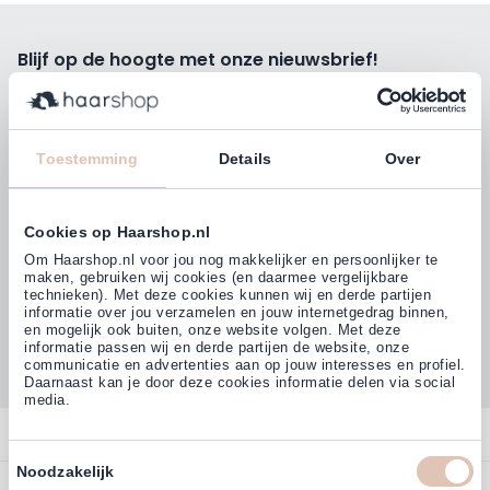
Blijf op de hoogte met onze nieuwsbrief!
Ontvang wekelijks de beste kortingsacties, tips en nieuws
rechtstreeks in jou e-mailbox.
E-mailadres
Toestemming
Details
Over
Inschrijven
Cookies op Haarshop.nl
Volg ons
Om Haarshop.nl voor jou nog makkelijker en persoonlijker te
maken, gebruiken wij cookies (en daarmee vergelijkbare
technieken). Met deze cookies kunnen wij en derde partijen
informatie over jou verzamelen en jouw internetgedrag binnen,
Klanten beoordelen ons met
en mogelijk ook buiten, onze website volgen. Met deze
4,77
(38.000+)
informatie passen wij en derde partijen de website, onze
communicatie en advertenties aan op jouw interesses en profiel.
Daarnaast kan je door deze cookies informatie delen via social
media.
Contact
Toestemmingsselectie
Noodzakelijk
Overzicht
Bestellen