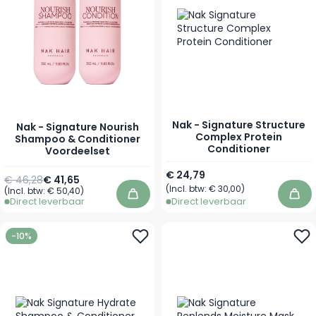
Nak - Signature Structure
Nak - Signature Nourish
Complex Protein
Shampoo & Conditioner
Conditioner
Voordeelset
Vanaf
€ 24,79
€ 46,28
€ 41,65
(Incl. btw:
€ 30,00
)
(Incl. btw:
€ 50,40
)
In winkelwagen
In 
Direct leverbaar
Direct leverbaar
-10%