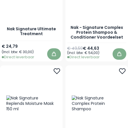
Nak - Signature Complex
Nak Signature Ultimate
Protein Shampoo &
Treatment
Conditioner Voordeelset
Vanaf
€ 24,79
€ 49,59
€ 44,63
(Incl. btw:
€ 30,00
)
(Incl. btw:
€ 54,00
)
In winkelwagen
In 
Direct leverbaar
Direct leverbaar