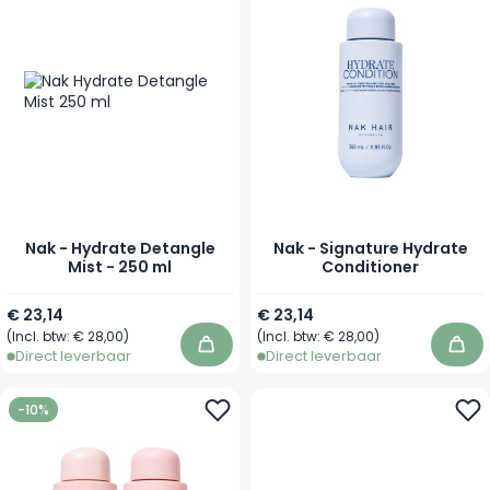
Nak - Hydrate Detangle
Nak - Signature Hydrate
Mist - 250 ml
Conditioner
Vanaf
€ 23,14
€ 23,14
(Incl. btw:
€ 28,00
)
(Incl. btw:
€ 28,00
)
In winkelwagen
In 
Direct leverbaar
Direct leverbaar
-10%