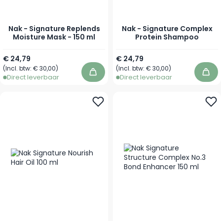
Nak - Signature Replends
Nak - Signature Complex
Moisture Mask - 150 ml
Protein Shampoo
Vanaf
€ 24,79
€ 24,79
(Incl. btw:
€ 30,00
)
(Incl. btw:
€ 30,00
)
In winkelwagen
In 
Direct leverbaar
Direct leverbaar