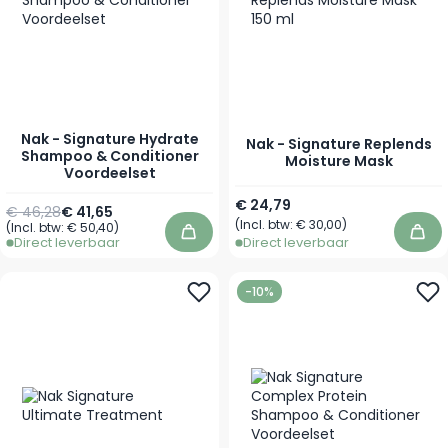
Nak - Signature Hydrate
Nak - Signature Replends
Shampoo & Conditioner
Moisture Mask
Voordeelset
Vanaf
€ 24,79
€ 46,28
€ 41,65
(Incl. btw:
€ 30,00
)
(Incl. btw:
€ 50,40
)
In winkelwagen
In 
Direct leverbaar
Direct leverbaar
-10%