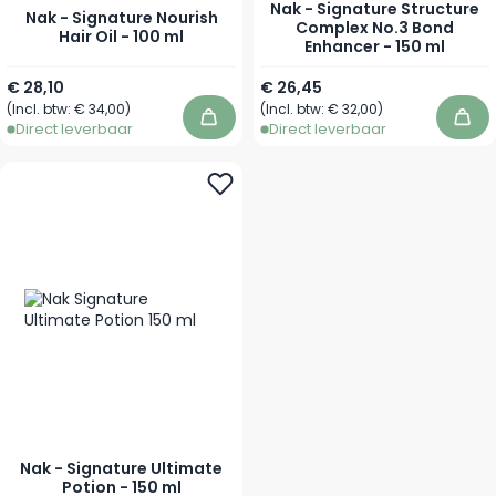
Nak - Signature Structure
Nak - Signature Nourish
Complex No.3 Bond
Hair Oil - 100 ml
Enhancer - 150 ml
€ 28,10
€ 26,45
(Incl. btw:
€ 34,00
)
(Incl. btw:
€ 32,00
)
In winkelwagen
In 
Direct leverbaar
Direct leverbaar
Nak - Signature Ultimate
Potion - 150 ml