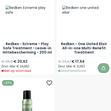
Redken - Extreme - Play
Redken - One United Elixir
Safe Treatment - Leave-in
All-in-one Multi-Benefit
Hittebescherming - 200 ml
Treatment
Normale prijs
Speciale prijs
Normale prijs
Vanaf
€ 26,61
€ 20,62
€ 23,47
€ 17,64
(Incl. btw:
€ 24,95
)
(Incl. btw:
€ 21,35
)
In 
Niet op voorraad
Direct leverbaar
-27%