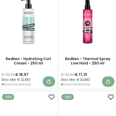
Redken - Hydrating Curl
Redken - Thermal Spray
Cream - 250 ml
Low Hold - 250 ml
Normale prijs
Speciale prijs
Normale prijs
Speciale prijs
€ 25,00
€ 18,97
€ 22,48
€ 17,31
(Incl. btw:
€ 22,95
)
(Incl. btw:
€ 20,95
)
In winkelwagen
In 
Direct leverbaar
Direct leverbaar
-23%
-25%