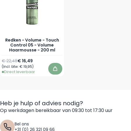
Redken - Volume - Touch
Control 05 - Volume
Haarmousse - 200 ml
Normale prijs
Speciale prijs
€ 22,48
€ 16,49
(Incl. btw:
€ 19,95
)
In winkelwagen
Direct leverbaar
Heb je hulp of advies nodig?
Op werkdagen bereikbaar van 09:30 tot 17:30 uur
Bel ons
+31 (0) 26 321 09 66