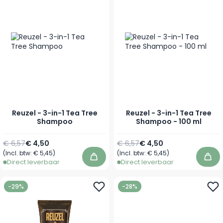
Reuzel - 3-in-1 Tea Tree
Reuzel - 3-in-1 Tea Tree
Shampoo
Shampoo - 100 ml
Normale prijs
Vanaf
Normale prijs
Speciale prijs
€ 6,57
€ 4,50
€ 6,57
€ 4,50
(Incl. btw:
€ 5,45
)
(Incl. btw:
€ 5,45
)
In winkelwagen
In 
Direct leverbaar
Direct leverbaar
-29%
-28%