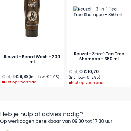
Reuzel - 3-in-1 Tea Tree
Reuzel - Beard Wash - 200
Shampoo - 350 ml
ml
Normale prijs
Speciale prijs
€ 14,83
€ 10,70
Normale prijs
Speciale prijs
€ 14,01
€ 9,88
(Incl. btw:
€ 11,95
)
(Incl. btw:
€ 12,95
)
Niet op voorraad
Niet op voorraad
Heb je hulp of advies nodig?
Op werkdagen bereikbaar van 09:30 tot 17:30 uur