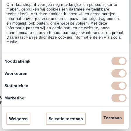
Om Haarshop.nl voor jou nog makkelijker en persoonlijker te
maken, gebruiken wij cookies (en daarmee vergelijkbare
technieken). Met deze cookies kunnen wij en derde partijen
informatie over jou verzamelen en jouw internetgedrag binnen,
Klanten beoordelen ons met
en mogelijk ook buiten, onze website volgen. Met deze
4,77
(38.000+)
informatie passen wij en derde partijen de website, onze
communicatie en advertenties aan op jouw interesses en profiel.
Daarnaast kan je door deze cookies informatie delen via social
media.
Contact
Toestemmingsselectie
Noodzakelijk
Overzicht
Bestellen
Contact
Voorkeuren
Betalen
Service
Account
Statistieken
Annuleren
Garantie
Zakelijk Account
Copyright © 2003 - 2026 - Haarshoppro.nl
Bezorgen
Marketing
Assortiment
Privacy beleid
|
Algemene Voorwaarden
Bestellen
Retourneren
Nieuwsbrief & Kortingscode
Uitzonderingen acties
Toestaan
Omruilen
Weigeren
Selectie toestaan
Account informatie