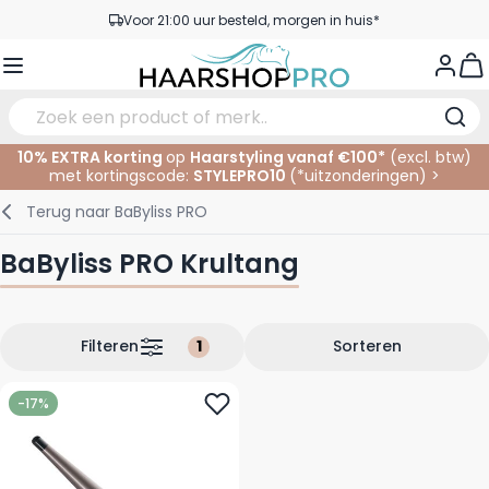
Ga naar de inhoud
Voor 21:00 uur besteld, morgen in huis*
Gratis verzending vanaf €50,- excl. BTW
View
Service & Contact
10% EXTRA korting
op
Haarstyling vanaf €100*
(excl. btw)
met kortingscode:
STYLEPRO10
(*
uitzonderingen
)
>
Verzorging
In de Salon
Elektrisch
Gezichtsverzorging
Wenkbrauwen
Nagelproducten
SALE
Terug naar
BaByliss PRO
Haarstyling
Knippen
Scheren
Lichaamsverzorging
Ogen
Nagel Accessoires
BaByliss PRO Krultang
Haarkleuring
Kleuren
Knipbenodigdheden
Tanning
Lippen
Haarmode
Permanenten
Oogverzorging
Accessoires
Filteren
Sorteren
Haar verlengen
Gezicht
-17%