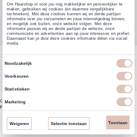
Om Haarshop.nl voor jou nog makkelijker en persoonlijker te
maken, gebruiken wij cookies (en daarmee vergelijkbare
technieken). Met deze cookies kunnen wij en derde partijen
informatie over jou verzamelen en jouw internetgedrag binnen,
Klanten beoordelen ons met
en mogelijk ook buiten, onze website volgen. Met deze
4,77
(38.000+)
informatie passen wij en derde partijen de website, onze
communicatie en advertenties aan op jouw interesses en profiel.
Daarnaast kan je door deze cookies informatie delen via social
media.
Contact
Toestemmingsselectie
Noodzakelijk
Overzicht
Bestellen
Contact
Voorkeuren
Betalen
Service
Account
Statistieken
Annuleren
Garantie
Zakelijk Account
Copyright © 2003 - 2026 - Haarshoppro.nl
Bezorgen
Marketing
Assortiment
Privacy beleid
|
Algemene Voorwaarden
Bestellen
Retourneren
Nieuwsbrief & Kortingscode
Uitzonderingen acties
Toestaan
Omruilen
Weigeren
Selectie toestaan
Account informatie