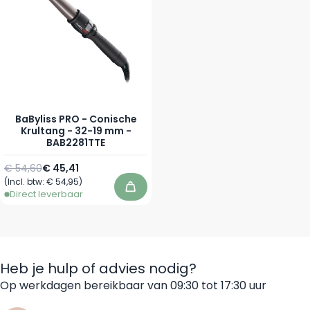
BaByliss PRO - Conische
Krultang - 32-19 mm -
BAB2281TTE
Normale prijs
Speciale prijs
€ 54,60
€ 45,41
(Incl. btw:
€ 54,95
)
In winkelwagen
Direct leverbaar
Heb je hulp of advies nodig?
Op werkdagen bereikbaar van 09:30 tot 17:30 uur