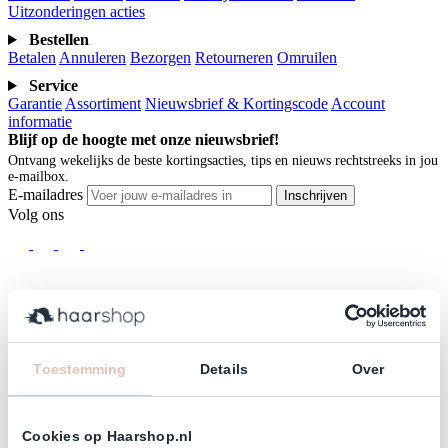
Uitzonderingen acties
Bestellen
Betalen
Annuleren
Bezorgen
Retourneren
Omruilen
Service
Garantie
Assortiment
Nieuwsbrief & Kortingscode
Account
informatie
Blijf op de hoogte met onze nieuwsbrief!
Ontvang wekelijks de beste kortingsacties, tips en nieuws rechtstreeks in jou
e-mailbox.
E-mailadres
Inschrijven
Volg ons
Klanten beoordelen ons met
4,77
(38.000+)
Toestemming
Details
Over
Cookies op Haarshop.nl