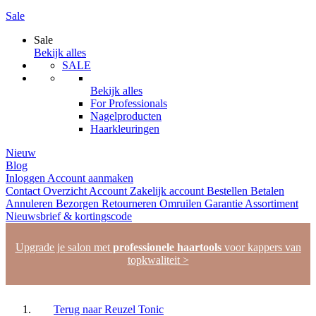
Sale
Sale
Bekijk alles
SALE
Bekijk alles
For Professionals
Nagelproducten
Haarkleuringen
Nieuw
Blog
Inloggen
Account aanmaken
Contact
Overzicht
Account
Zakelijk account
Bestellen
Betalen
Annuleren
Bezorgen
Retourneren
Omruilen
Garantie
Assortiment
Nieuwsbrief & kortingscode
Upgrade je salon met
professionele haartools
voor kappers van
topkwaliteit >
Terug naar
Reuzel Tonic