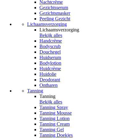
Nachtcrème
Gezichtsserum
Gezichtsmasker
Peeling Gezicht
Lichaamsverzorging
Lichaamsverzorging
Bekijk alles
Handcrème
Bodyscrub
Douchegel
Huidserum
Bodylotion
Huidcrème
Huidolie
Deodorant
Ontharen
Tanning
Tanning
Bekijk alles
Tanning Spray
Tanning Mousse
Tanning Lotion
Tanning Cream
Tanning Gel
Tanning Doekjes