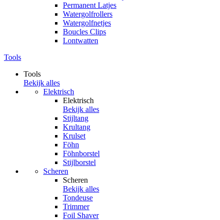
Permanent Latjes
Watergolfrollers
Watergolfnetjes
Boucles Clips
Lontwatten
Tools
Tools
Bekijk alles
Elektrisch
Elektrisch
Bekijk alles
Stijltang
Krultang
Krulset
Föhn
Föhnborstel
Stijlborstel
Scheren
Scheren
Bekijk alles
Tondeuse
Trimmer
Foil Shaver