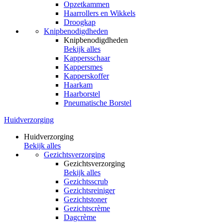
Opzetkammen
Haarrollers en Wikkels
Droogkap
Knipbenodigdheden
Knipbenodigdheden
Bekijk alles
Kappersschaar
Kappersmes
Kapperskoffer
Haarkam
Haarborstel
Pneumatische Borstel
Huidverzorging
Huidverzorging
Bekijk alles
Gezichtsverzorging
Gezichtsverzorging
Bekijk alles
Gezichtsscrub
Gezichtsreiniger
Gezichtstoner
Gezichtscrème
Dagcrème