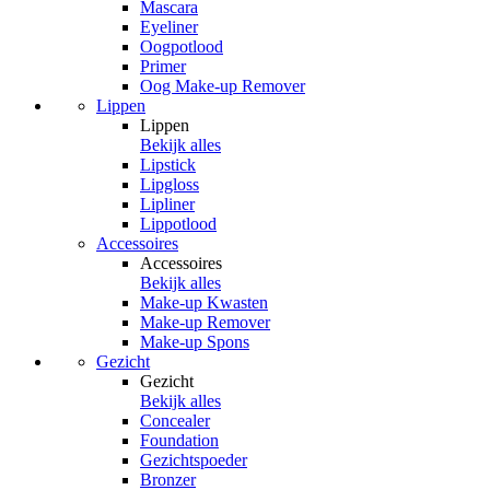
Mascara
Eyeliner
Oogpotlood
Primer
Oog Make-up Remover
Lippen
Lippen
Bekijk alles
Lipstick
Lipgloss
Lipliner
Lippotlood
Accessoires
Accessoires
Bekijk alles
Make-up Kwasten
Make-up Remover
Make-up Spons
Gezicht
Gezicht
Bekijk alles
Concealer
Foundation
Gezichtspoeder
Bronzer