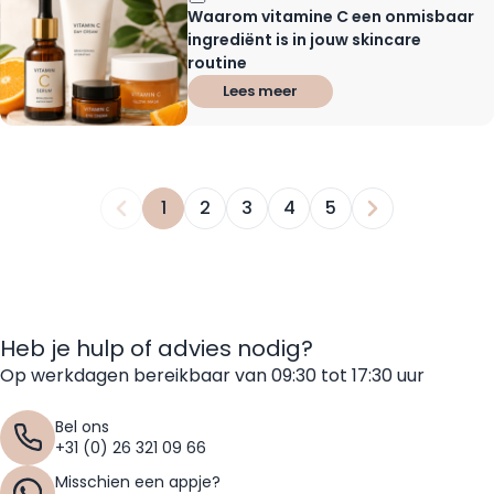
Waarom vitamine C een onmisbaar
ingrediënt is in jouw skincare
routine
Lees meer
1
2
3
4
5
Je leest momenteel pagina
Pagina
Pagina
Pagina
Pagina
Heb je hulp of advies nodig?
Op werkdagen bereikbaar van 09:30 tot 17:30 uur
Bel ons
+31 (0) 26 321 09 66
Misschien een appje?