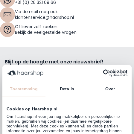
+31 (0) 26 321 09 66
Via de mail mag ook
klantenservice@haarshop.nl
Of liever zelf zoeken
Bekijk de veelgestelde vragen
Blijf op de hoogte met onze nieuwsbrief!
Ontvang wekelijks de beste kortingsacties, tips en nieuws
rechtstreeks in jou e-mailbox.
E-mailadres
Toestemming
Details
Over
Inschrijven
Cookies op Haarshop.nl
Volg ons
Om Haarshop.nl voor jou nog makkelijker en persoonlijker te
maken, gebruiken wij cookies (en daarmee vergelijkbare
technieken). Met deze cookies kunnen wij en derde partijen
informatie over jou verzamelen en jouw internetgedrag binnen,