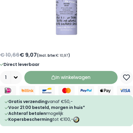
€ 10,66
€ 9,07
(Incl. btw:
€ 10,97
)
Direct leverbaar
Aantal
In winkelwagen
Gratis verzending
vanaf €50,-
Voor 21:00 besteld, morgen in huis*
Achteraf betalen
mogelijk
Kopersbescherming
tot €100,-