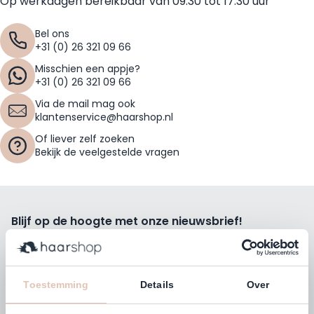
Op werkdagen bereikbaar van 09:30 tot 17:30 uur
Bel ons
+31 (0) 26 321 09 66
Misschien een appje?
+31 (0) 26 321 09 66
Via de mail mag ook
klantenservice@haarshop.nl
Of liever zelf zoeken
Bekijk de veelgestelde vragen
Blijf op de hoogte met onze nieuwsbrief!
Ontvang wekelijks de beste kortingsacties, tips en nieuws
rechtstreeks in jou e-mailbox.
E-mailadres
Toestemming
Details
Over
Inschrijven