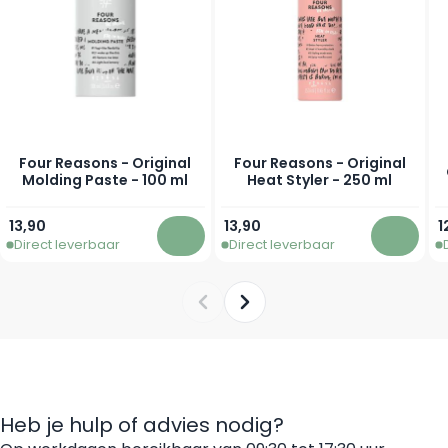
Four Reasons - Original
Four Reasons - Original
Molding Paste - 100 ml
Heat Styler - 250 ml
13,90
13,90
1
Direct leverbaar
Direct leverbaar
In winkelwagen
In win
Heb je hulp of advies nodig?