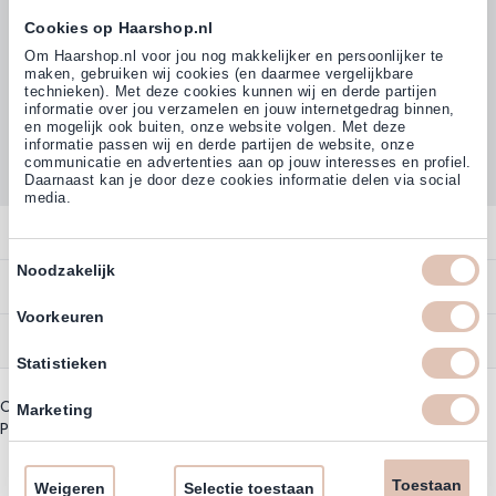
Cookies op Haarshop.nl
Volg ons
Om Haarshop.nl voor jou nog makkelijker en persoonlijker te
maken, gebruiken wij cookies (en daarmee vergelijkbare
technieken). Met deze cookies kunnen wij en derde partijen
informatie over jou verzamelen en jouw internetgedrag binnen,
Klanten beoordelen ons met
en mogelijk ook buiten, onze website volgen. Met deze
4,77
(38.000+)
informatie passen wij en derde partijen de website, onze
communicatie en advertenties aan op jouw interesses en profiel.
Daarnaast kan je door deze cookies informatie delen via social
media.
Contact
Toestemmingsselectie
Noodzakelijk
Overzicht
Bestellen
Contact
Voorkeuren
Betalen
Service
Account
Statistieken
Annuleren
Garantie
Zakelijk Account
Copyright © 2003 - 2026 - Haarshoppro.nl
Bezorgen
Marketing
Assortiment
Privacy beleid
|
Algemene Voorwaarden
Bestellen
Retourneren
Nieuwsbrief & Kortingscode
Uitzonderingen acties
Toestaan
Omruilen
Weigeren
Selectie toestaan