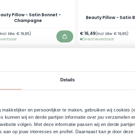
auty Pillow - Satin Bonnet -
Beauty Pillow - Satin 
Champagne
€ 16,49
Incl. btw:
€ 19,95
)
(Incl. btw:
€ 19,95
)
leverbaar
Direct leverbaar
In winkelwagen
-50%
Details
makkelijker en persoonlijker te maken, gebruiken wij cookies (
s kunnen wij en derde partijen informatie over jou verzamelen e
 website volgen. Met deze informatie passen wij en derde partije
Moisture - Coconut & Hibiscus
Schwarzkopf - BC Bonac
 aan op jouw interesses en profiel. Daarnaast kan je door deze 