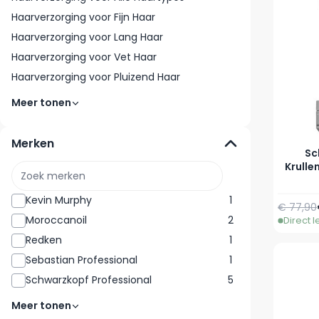
Haarverzorging voor Fijn Haar
Haarverzorging voor Lang Haar
Haarverzorging voor Vet Haar
Haarverzorging voor Pluizend Haar
Meer tonen
Merken
Sc
Krulle
Kevin Murphy
1
€ 77,90
Moroccanoil
2
Direct 
Redken
1
Sebastian Professional
1
Schwarzkopf Professional
5
Meer tonen