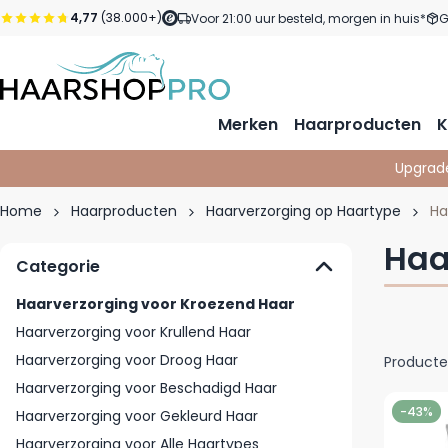
Ga naar de inhoud
4,77
(38.000+)
Voor 21:00 uur besteld, morgen in huis*
G
Merken
Haarproducten
K
Upgrad
Home
Haarproducten
Haarverzorging op Haartype
Ha
Haa
Categorie
Haarverzorging voor Kroezend Haar
Haarverzorging voor Krullend Haar
Haarverzorging voor Droog Haar
Product
Haarverzorging voor Beschadigd Haar
-43%
Haarverzorging voor Gekleurd Haar
Haarverzorging voor Alle Haartypes