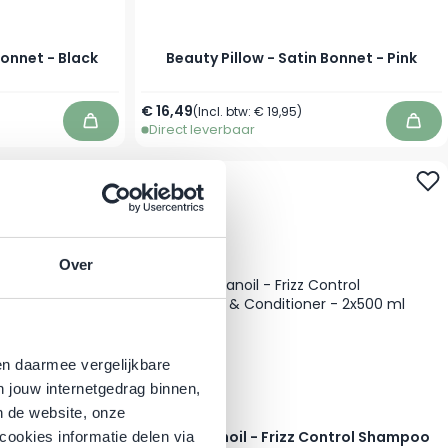
Bonnet - Black
Beauty Pillow - Satin Bonnet - Pink
€ 16,49
(Incl. btw:
€ 19,95
)
Direct leverbaar
In winkelwagen
In w
Over
en daarmee vergelijkbare
n jouw internetgedrag binnen,
n de website, onze
ure - Moisture
Moroccanoil - Frizz Control Shampoo
cookies informatie delen via