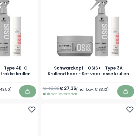
 - Type 4B-C
Schwarzkopf - OSiS+ - Type 3A
strakke krullen
Krullend haar - Set voor losse krullen
€ 48,36
€ 27,36
 43,50
)
(Incl. btw:
€ 33,10
)
Direct leverbaar
In winkelwagen
In w