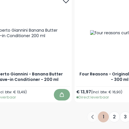
rto Giannini - Banana Butter
Four Reasons - Origina
ave-in Conditioner - 200 ml
- 300 ml
€ 13,97
ncl. btw:
€ 13,49
)
(Incl. btw:
€ 16,90
)
leverbaar
Direct leverbaar
In winkelwagen
1
2
3
Je leest mom
Pagina
Pag