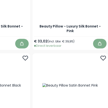
 Silk Bonnet -
Beauty Pillow - Luxury Silk Bonnet -
Pink
€ 33,02
(Incl. btw:
€ 39,95
)
Direct leverbaar
In winkelwagen
In w