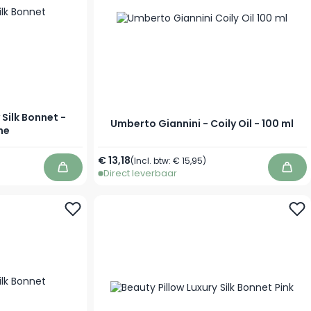
 Silk Bonnet -
Umberto Giannini - Coily Oil - 100 ml
ne
€ 13,18
(Incl. btw:
€ 15,95
)
Direct leverbaar
In winkelwagen
In w