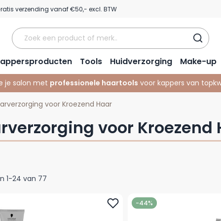
ratis verzending vanaf €50,- excl. BTW
appersproducten
Tools
Huidverzorging
Make-up
e je salon met
professionele haartools
voor kappers van topkwa
arverzorging voor Kroezend Haar
rverzorging voor Kroezend
en
1
-
24
van
77
-44%