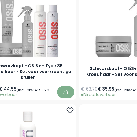
hwarzkopf - OSiS+ - Type 3B
Schwarzkopf - OSiS+
nd haar - Set voor veerkrachtige
Kroes haar - Set voor 
krullen
€ 44,55
€ 63,70
€ 35,95
(Incl. btw:
€ 53,90
)
(Incl. btw:
€
leverbaar
Direct leverbaar
In winkelwagen