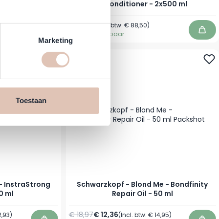
rum - 50 ml
& Conditioner - 2x500 ml
€ 73,14
4,59
)
(Incl. btw:
€ 88,50
)
Direct leverbaar
In winkelwagen
In w
Marketing
-35%
Toestaan
 - InstraStrong
Schwarzkopf - Blond Me - Bondfinity
00 ml
Repair Oil - 50 ml
Normale prijs
Speciale prijs
€ 18,97
€ 12,36
2,93
)
(Incl. btw:
€ 14,95
)