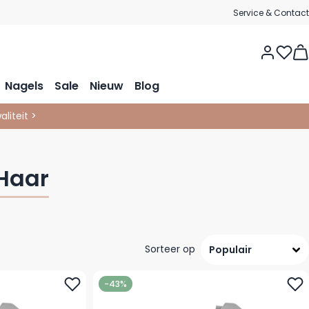
Service & Contact
Vie
Nagels
Sale
Nieuw
Blog
liteit >
 Haar
Sorteer op
-43%