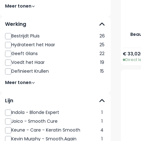
Meer tonen
Werking
Beau
Bestrijdt Pluis
26
Hydrateert het Haar
25
Geeft Glans
22
€ 33,02
Direct 
Voedt het Haar
19
Definieert Krullen
15
Meer tonen
Lijn
Indola - Blonde Expert
1
Joico - Smooth Cure
1
Keune - Care - Keratin Smooth
4
Kevin Murphy - Smooth.Again
1