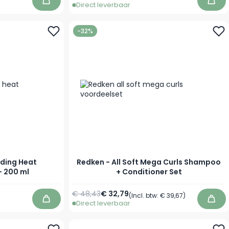
Direct leverbaar
In winkelwagen
In w
-32%
nding Heat
Redken - All Soft Mega Curls Shampoo
- 200 ml
+ Conditioner Set
€ 48,43
€ 32,79
(Incl. btw:
€ 39,67
)
Direct leverbaar
In winkelwagen
In w