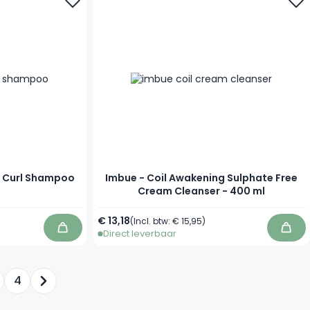
l Curl Shampoo
Imbue - Coil Awakening Sulphate Free
Cream Cleanser - 400 ml
€ 13,18
(Incl. btw:
€ 15,95
)
Direct leverbaar
In winkelwagen
In w
4
enteel pagina
ina
Pagina