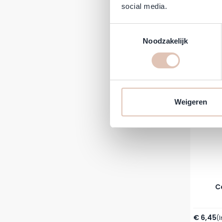
Cu
social media.
€ 12,39
(
Toestemmingsselectie
Direct 
Noodzakelijk
Weigeren
C
Vanaf
€ 6,45
(