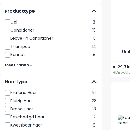
Producttype
Gel
3
Conditioner
15
Leave-In Conditioner
15
Shampoo
14
Uni
Bonnet
8
Meer tonen
Vanaf
€ 29,71
(
Direct 
Haartype
Krullend Haar
51
Pluizig Haar
28
Droog Haar
18
Beschadigd Haar
12
Kwetsbaar haar
9