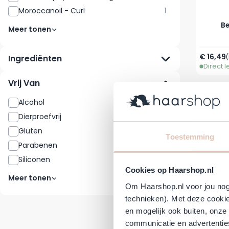
Moroccanoil - Curl
1
Be
Meer tonen
€ 16,49
(
Ingrediënten
Direct 
Vrij Van
Alcohol
3
Dierproefvrij
8
Gluten
3
Toestemming
Parabenen
25
Siliconen
17
Cookies op Haarshop.nl
Meer tonen
Om Haarshop.nl voor jou nog 
technieken). Met deze cookie
en mogelijk ook buiten, onze
Shea 
communicatie en advertenties