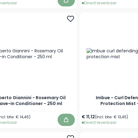
leverbaar
Direct leverbaar
In winkelwagen
erto Giannini - Rosemary Oil
Imbue - Curl Defe
ave-in Conditioner - 250 ml
Protection Mist 
€ 11,12
Incl. btw:
€ 14,45
)
(Incl. btw:
€ 13,45
)
leverbaar
Direct leverbaar
In winkelwagen