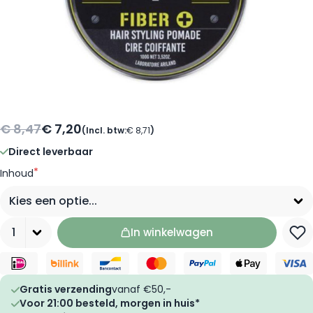
€ 8,47
€ 7,20
(Incl. btw:
€ 8,71
)
Direct leverbaar
*
Inhoud
Aantal
In winkelwagen
Gratis verzending
vanaf €50,-
Voor 21:00 besteld, morgen in huis*