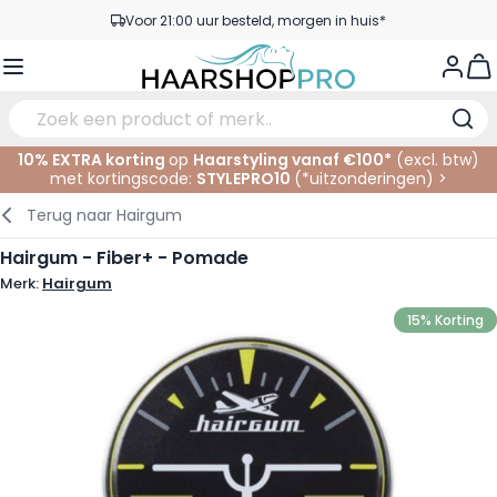
Ga naar de inhoud
Voor 21:00 uur besteld, morgen in huis*
Gratis verzending vanaf €50,- excl. BTW
View
Service & Contact
10% EXTRA korting
op
Haarstyling vanaf €100*
(excl. btw)
met kortingscode:
STYLEPRO10
(*
uitzonderingen
)
>
Verzorging
In de Salon
Elektrisch
Gezichtsverzorging
Wenkbrauwen
Nagelproducten
SALE
Terug naar
Hairgum
Haarstyling
Knippen
Scheren
Lichaamsverzorging
Ogen
Nagel Accessoires
Hairgum - Fiber+ - Pomade
Merk:
Hairgum
Haarkleuring
Kleuren
Knipbenodigdheden
Tanning
Lippen
15% Korting
Haarmode
Permanenten
Oogverzorging
Accessoires
Haar verlengen
Gezicht