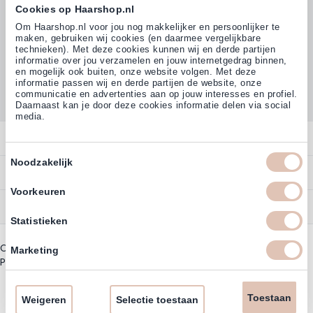
Cookies op Haarshop.nl
Volg ons
Om Haarshop.nl voor jou nog makkelijker en persoonlijker te
maken, gebruiken wij cookies (en daarmee vergelijkbare
technieken). Met deze cookies kunnen wij en derde partijen
informatie over jou verzamelen en jouw internetgedrag binnen,
Klanten beoordelen ons met
en mogelijk ook buiten, onze website volgen. Met deze
4,77
(38.000+)
informatie passen wij en derde partijen de website, onze
communicatie en advertenties aan op jouw interesses en profiel.
Daarnaast kan je door deze cookies informatie delen via social
media.
Contact
Toestemmingsselectie
Noodzakelijk
Overzicht
Bestellen
Contact
Voorkeuren
Betalen
Service
Account
Statistieken
Annuleren
Garantie
Zakelijk Account
Copyright © 2003 - 2026 - Haarshoppro.nl
Bezorgen
Marketing
Assortiment
Privacy beleid
|
Algemene Voorwaarden
Bestellen
Retourneren
Nieuwsbrief & Kortingscode
Uitzonderingen acties
Toestaan
Omruilen
Weigeren
Selectie toestaan
Account informatie