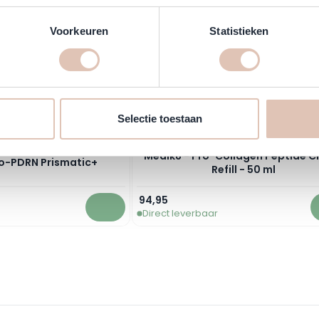
Voorkeuren
Statistieken
Selectie toestaan
Medik8 - Pro-Collagen Peptide 
xo-PDRN Prismatic+
Refill - 50 ml
94,95
Direct leverbaar
In winkelwagen