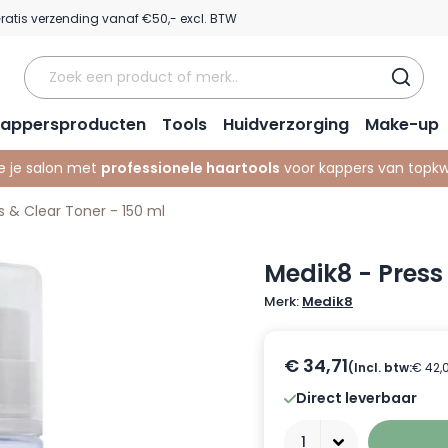
ratis verzending vanaf €50,- excl. BTW
appersproducten
Tools
Huidverzorging
Make-up
e je salon met
professionele haartools
voor kappers van topkwa
s & Clear Toner - 150 ml
Medik8 - Press
Merk:
Medik8
€ 34,71
(Incl. btw:
€ 42,
Direct leverbaar
Aantal