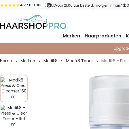
Ga naar de inhoud
4,77
(38.000+)
Voor 21:00 uur besteld, morgen in huis*
G
Merken
Haarproducten
K
Upgrad
Home
Merken
Medik8
Medik8 Toner
Medik8 - Pres