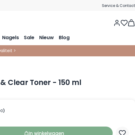
Service & Contact
Vie
Nagels
Sale
Nieuw
Blog
liteit >
 & Clear Toner - 150 ml
00
)
In winkelwagen