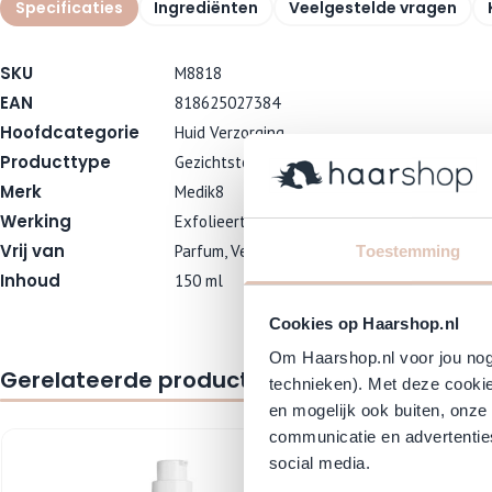
Specificaties
Ingrediënten
Veelgestelde vragen
SKU
M8818
EAN
818625027384
Hoofdcategorie
Huid Verzorging
Producttype
Gezichtstoner
Merk
Medik8
Werking
Exfolieert de huid, Reinigt huid
Vrij van
Parfum, Vegan
Toestemming
Inhoud
150 ml
Cookies op Haarshop.nl
Om Haarshop.nl voor jou nog 
Gerelateerde producten
technieken). Met deze cookie
en mogelijk ook buiten, onze
Navigating through the elements of the carousel is possible using
Press to skip carousel
communicatie en advertenties
social media.