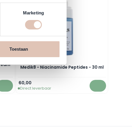
Marketing
Toestaan
Cream
Medik8 - Niacinamide Peptides - 30 ml
60,00
Direct leverbaar
In winkelwagen
In winkelwagen