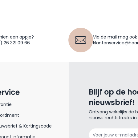
hien een appje?
Via de mail mag ook
0) 26 321 09 66
klantenservice@haar
Blijf op de h
ervice
nieuwsbrief!
antie
Ontvang wekelijks de be
sortiment
nieuws rechtstreeks in
uwsbrief & Kortingscode
E-mailadres
ount informatie