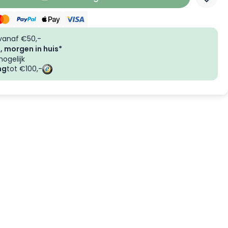
vanaf €50,-
, morgen in huis*
ogelijk
ng
tot €100,-