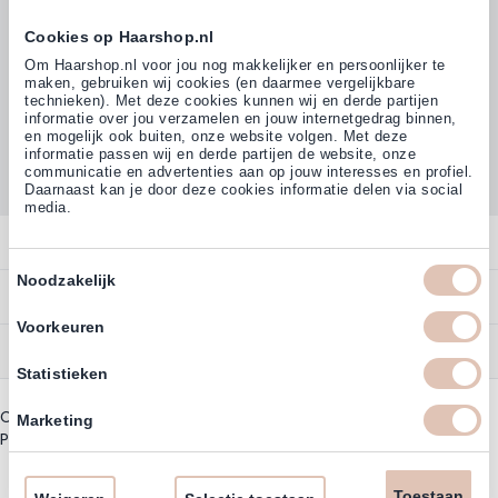
Cookies op Haarshop.nl
Volg ons
Om Haarshop.nl voor jou nog makkelijker en persoonlijker te
maken, gebruiken wij cookies (en daarmee vergelijkbare
technieken). Met deze cookies kunnen wij en derde partijen
informatie over jou verzamelen en jouw internetgedrag binnen,
Klanten beoordelen ons met
en mogelijk ook buiten, onze website volgen. Met deze
4,77
(38.000+)
informatie passen wij en derde partijen de website, onze
communicatie en advertenties aan op jouw interesses en profiel.
Daarnaast kan je door deze cookies informatie delen via social
media.
Contact
Toestemmingsselectie
Noodzakelijk
Overzicht
Bestellen
Contact
Voorkeuren
Betalen
Service
Account
Statistieken
Annuleren
Garantie
Zakelijk Account
Copyright © 2003 - 2026 - Haarshoppro.nl
Bezorgen
Marketing
Assortiment
Privacy beleid
|
Algemene Voorwaarden
Bestellen
Retourneren
Nieuwsbrief & Kortingscode
Uitzonderingen acties
Toestaan
Omruilen