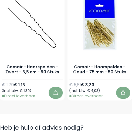
Comair - Haarspelden -
Comair - Haarspelden -
Zwart - 5,5 cm - 50 Stuks
Goud - 75 mm - 50 Stuks
Normale prijs
Speciale prijs
Normale prijs
Speciale prijs
€ 1,79
€ 1,15
€ 5,51
€ 3,33
(Incl. btw:
€ 1,39
)
(Incl. btw:
€ 4,03
)
In winkelwagen
In 
Direct leverbaar
Direct leverbaar
Heb je hulp of advies nodig?