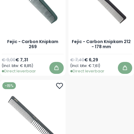
Fejic - Carbon Knipkam
Fejic - Carbon Knipkam 212
269
- 178 mm
Normale prijs
Speciale prijs
Normale prijs
Speciale prijs
€ 9,00
€ 7,31
€ 7,40
€ 6,29
(Incl. btw:
€ 8,85
)
(Incl. btw:
€ 7,61
)
In winkelwagen
In 
Direct leverbaar
Direct leverbaar
-15%