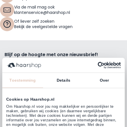
Via de mail mag ook
klantenservice@haarshop.nl
Of liever zelf zoeken
Bekijk de veelgestelde vragen
Blijf op de hoogte met onze nieuwsbrief!
Ontvang wekelijks de beste kortingsacties, tips en nieuws
rechtstreeks in jou e-mailbox.
E-mailadres
Toestemming
Details
Over
Inschrijven
Cookies op Haarshop.nl
Volg ons
Om Haarshop.nl voor jou nog makkelijker en persoonlijker te
maken, gebruiken wij cookies (en daarmee vergelijkbare
technieken). Met deze cookies kunnen wij en derde partijen
informatie over jou verzamelen en jouw internetgedrag binnen,
Klanten beoordelen ons met
en mogelijk ook buiten, onze website volgen. Met deze