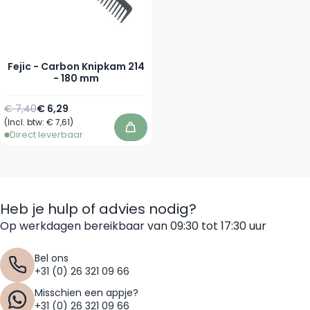
Fejic - Carbon Knipkam 214
- 180 mm
Normale prijs
Speciale prijs
€ 7,40
€ 6,29
(Incl. btw:
€ 7,61
)
In winkelwagen
Direct leverbaar
Heb je hulp of advies nodig?
Op werkdagen bereikbaar van 09:30 tot 17:30 uur
Bel ons
+31 (0) 26 321 09 66
Misschien een appje?
+31 (0) 26 321 09 66