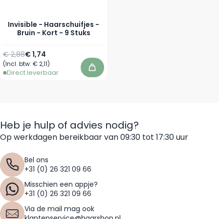
Invisible - Haarschuifjes -
Bruin - Kort - 9 Stuks
Normale prijs
Speciale prijs
€ 2,88
€ 1,74
(Incl. btw:
€ 2,11
)
In winkelwagen
Direct leverbaar
Heb je hulp of advies nodig?
Op werkdagen bereikbaar van 09:30 tot 17:30 uur
Bel ons
+31 (0) 26 321 09 66
Misschien een appje?
+31 (0) 26 321 09 66
Via de mail mag ook
klantenservice@haarshop.nl