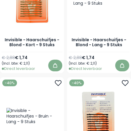
Invisible - Haarschuifjes -
Invisible - Haarschuifjes -
Blond - Kort - 9 Stuks
Blond - Lang - 9 Stuks
Normale prijs
Speciale prijs
Normale prijs
Speciale prijs
€ 2,88
€ 1,74
€ 2,88
€ 1,74
(Incl. btw:
€ 2,11
)
(Incl. btw:
€ 2,11
)
In winkelwagen
In 
Direct leverbaar
Direct leverbaar
-40%
-40%