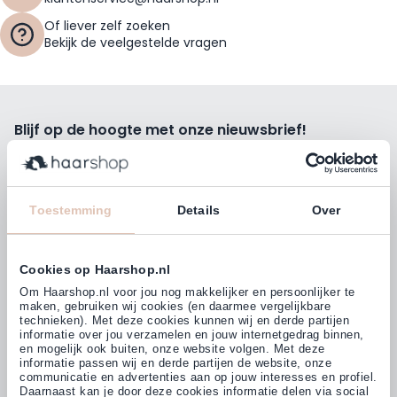
Of liever zelf zoeken
Bekijk de veelgestelde vragen
Blijf op de hoogte met onze nieuwsbrief!
Ontvang wekelijks de beste kortingsacties, tips en nieuws
rechtstreeks in jou e-mailbox.
E-mailadres
Toestemming
Details
Over
Inschrijven
Cookies op Haarshop.nl
Volg ons
Om Haarshop.nl voor jou nog makkelijker en persoonlijker te
maken, gebruiken wij cookies (en daarmee vergelijkbare
technieken). Met deze cookies kunnen wij en derde partijen
informatie over jou verzamelen en jouw internetgedrag binnen,
Klanten beoordelen ons met
en mogelijk ook buiten, onze website volgen. Met deze
4,77
(38.000+)
informatie passen wij en derde partijen de website, onze
communicatie en advertenties aan op jouw interesses en profiel.
Daarnaast kan je door deze cookies informatie delen via social