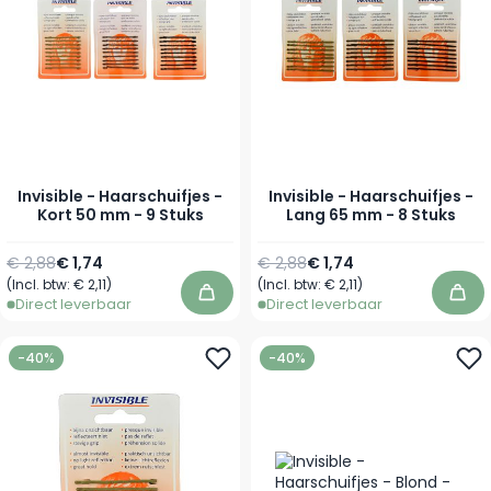
Invisible - Haarschuifjes -
Invisible - Haarschuifjes -
Kort 50 mm - 9 Stuks
Lang 65 mm - 8 Stuks
Normale prijs
Vanaf
Normale prijs
Vanaf
€ 2,88
€ 1,74
€ 2,88
€ 1,74
(Incl. btw:
€ 2,11
)
(Incl. btw:
€ 2,11
)
In winkelwagen
In 
Direct leverbaar
Direct leverbaar
-40%
-40%