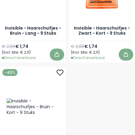
Invisible - Haarschuifjes -
Invisible - Haarschuifjes -
Bruin - Lang - 9 Stuks
Zwart - Kort - 9 Stuks
Normale prijs
Speciale prijs
Normale prijs
Speciale prijs
€ 2,88
€ 1,74
€ 2,88
€ 1,74
(Incl. btw:
€ 2,11
)
(Incl. btw:
€ 2,11
)
In winkelwagen
In 
Direct leverbaar
Direct leverbaar
-40%