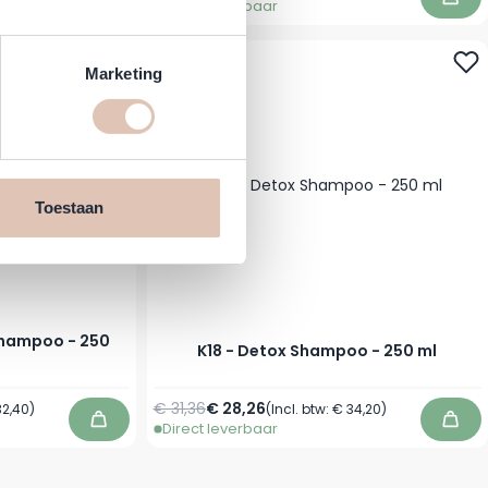
Direct leverbaar
In winkelwagen
In w
-10%
Marketing
Toestaan
Shampoo - 250
K18 - Detox Shampoo - 250 ml
Normale prijs
Speciale prijs
€ 31,36
€ 28,26
32,40
)
(Incl. btw:
€ 34,20
)
Direct leverbaar
In winkelwagen
In w