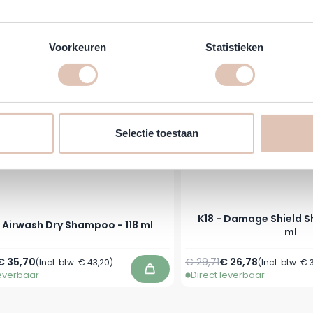
leverbaar
Direct leverbaar
In winkelwagen
-10%
Voorkeuren
Statistieken
Selectie toestaan
K18 - Damage Shield 
- Airwash Dry Shampoo - 118 ml
ml
prijs
Speciale prijs
Normale prijs
Speciale prijs
€ 35,70
€ 29,71
€ 26,78
(Incl. btw:
€ 43,20
)
(Incl. btw:
€ 
leverbaar
Direct leverbaar
In winkelwagen