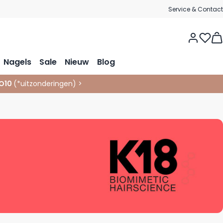
Service & Contact
Vie
Nagels
Sale
Nieuw
Blog
O10
(*
uitzonderingen
)
>