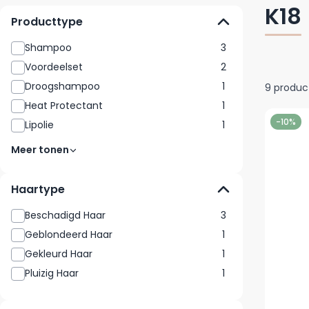
K18
Producttype
Shampoo
3
Voordeelset
2
Droogshampoo
1
9
produc
Heat Protectant
1
-10%
Lipolie
1
Meer tonen
Haartype
Beschadigd Haar
3
Geblondeerd Haar
1
Gekleurd Haar
1
Pluizig Haar
1