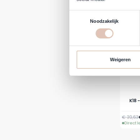
Direct 
Toestemmingsselectie
-10%
Noodzakelijk
Weigeren
K18 
Normale 
€ 39,63
Direct 