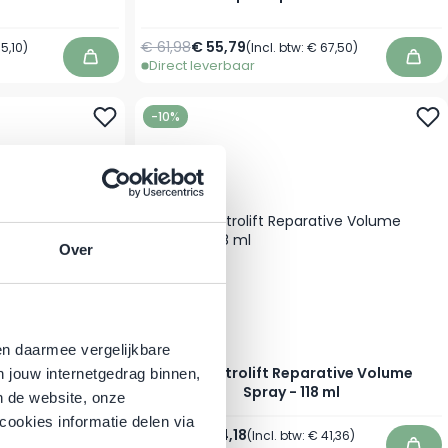
Normale prijs
Speciale prijs
€ 61,98
€ 55,79
5,10
)
(Incl. btw:
€ 67,50
)
Direct leverbaar
In winkelwagen
In w
-10%
Over
en daarmee vergelijkbare
K18 - Astrolift Reparative Volume
n jouw internetgedrag binnen,
 at Home Kit
Spray - 118 ml
n de website, onze
cookies informatie delen via
Normale prijs
Speciale prijs
€ 37,98
€ 34,18
 88,20
)
(Incl. btw:
€ 41,36
)