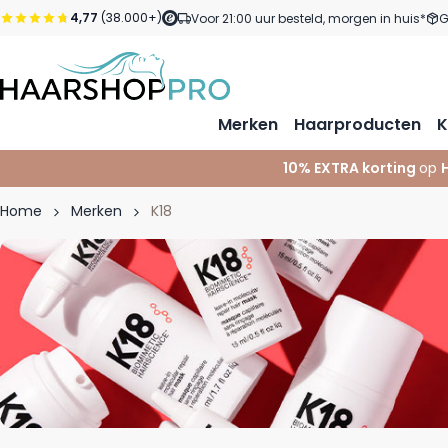
Ga naar de inhoud
4,77
(38.000+)
Voor 21:00 uur besteld, morgen in huis*
G
Merken
Haarproducten
K
10% EXTRA korting
op
Home
Merken
K18