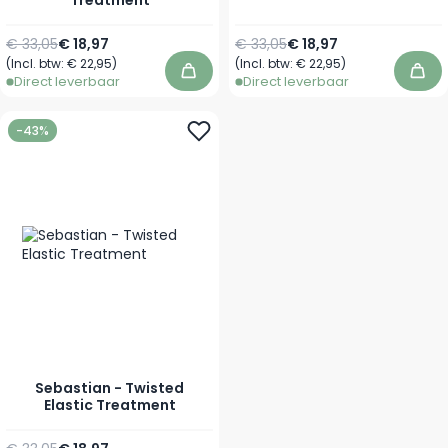
Treatment
Normale prijs
Vanaf
Normale prijs
Vanaf
€ 33,05
€ 18,97
€ 33,05
€ 18,97
(Incl. btw:
€ 22,95
)
(Incl. btw:
€ 22,95
)
In winkelwagen
In 
Direct leverbaar
Direct leverbaar
-43%
Sebastian - Twisted
Elastic Treatment