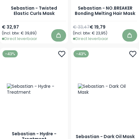
Sebastian - Twisted
Sebastian - NO.BREAKER
Elastic Curls Mask
Bonding Melting Hair Mask
Vanaf
Normale prijs
Vanaf
€ 32,97
€ 33,47
€ 19,79
(Incl. btw:
€ 39,89
)
(Incl. btw:
€ 23,95
)
In winkelwagen
In 
Direct leverbaar
Direct leverbaar
-43%
-43%
Sebastian - Hydre -
Sebastian - Dark Oil Mask