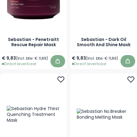
Sebastian - Penetraitt
Sebastian - Dark Oil
Rescue Repair Mask
Smooth And Shine Mask
Vanaf
Vanaf
€ 9,83
€ 9,83
(Incl. btw:
€ 11,89
)
(Incl. btw:
€ 11,89
)
Direct leverbaar
Direct leverbaar
In winkelwagen
In 