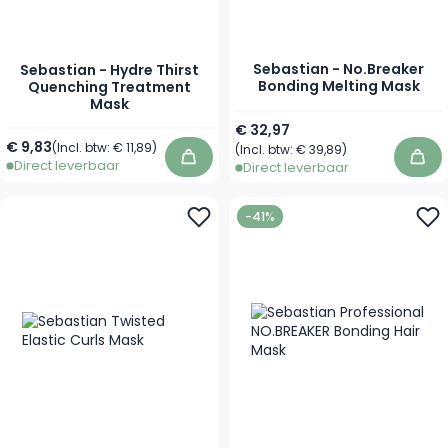
Sebastian - No.Breaker
Sebastian - Hydre Thirst
Bonding Melting Mask
Quenching Treatment
Mask
Vanaf
€ 32,97
Vanaf
€ 9,83
(Incl. btw:
€ 11,89
)
(Incl. btw:
€ 39,89
)
Direct leverbaar
In winkelwagen
In 
Direct leverbaar
-41%