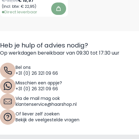
Normale prijs
Vanaf
€ 33,05
€ 18,97
(Incl. btw:
€ 22,95
)
In winkelwagen
Direct leverbaar
Heb je hulp of advies nodig?
Op werkdagen bereikbaar van 09:30 tot 17:30 uur
Bel ons
+31 (0) 26 321 09 66
Misschien een appje?
+31 (0) 26 321 09 66
Via de mail mag ook
klantenservice@haarshop.nl
Of liever zelf zoeken
Bekijk de veelgestelde vragen