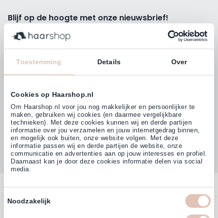
Blijf op de hoogte met onze nieuwsbrief!
Ontvang wekelijks de beste kortingsacties, tips en nieuws
rechtstreeks in jou e-mailbox.
E-mailadres
Toestemming
Details
Over
Inschrijven
Cookies op Haarshop.nl
Volg ons
Om Haarshop.nl voor jou nog makkelijker en persoonlijker te
maken, gebruiken wij cookies (en daarmee vergelijkbare
technieken). Met deze cookies kunnen wij en derde partijen
informatie over jou verzamelen en jouw internetgedrag binnen,
Klanten beoordelen ons met
en mogelijk ook buiten, onze website volgen. Met deze
4,77
(38.000+)
informatie passen wij en derde partijen de website, onze
communicatie en advertenties aan op jouw interesses en profiel.
Daarnaast kan je door deze cookies informatie delen via social
media.
Contact
Toestemmingsselectie
Noodzakelijk
Overzicht
Bestellen