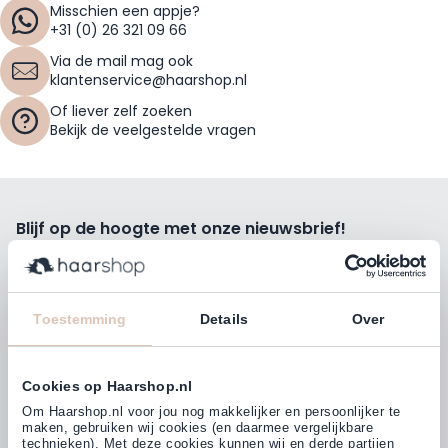
Misschien een appje?
+31 (0) 26 321 09 66
Via de mail mag ook
klantenservice@haarshop.nl
Of liever zelf zoeken
Bekijk de veelgestelde vragen
Blijf op de hoogte met onze nieuwsbrief!
Ontvang wekelijks de beste kortingsacties, tips en nieuws
rechtstreeks in jou e-mailbox.
E-mailadres
Toestemming
Details
Over
Inschrijven
Cookies op Haarshop.nl
Volg ons
Om Haarshop.nl voor jou nog makkelijker en persoonlijker te
maken, gebruiken wij cookies (en daarmee vergelijkbare
technieken). Met deze cookies kunnen wij en derde partijen