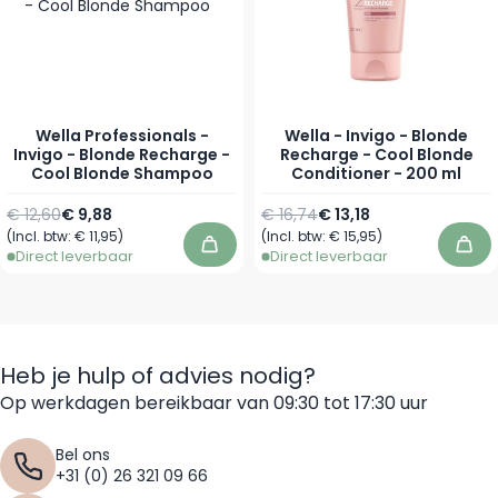
Wella Professionals -
Wella - Invigo - Blonde
Invigo - Blonde Recharge -
Recharge - Cool Blonde
Cool Blonde Shampoo
Conditioner - 200 ml
Normale prijs
Vanaf
Normale prijs
Speciale prijs
€ 12,60
€ 9,88
€ 16,74
€ 13,18
(Incl. btw:
€ 11,95
)
(Incl. btw:
€ 15,95
)
In winkelwagen
In 
Direct leverbaar
Direct leverbaar
Heb je hulp of advies nodig?
Op werkdagen bereikbaar van 09:30 tot 17:30 uur
Bel ons
+31 (0) 26 321 09 66