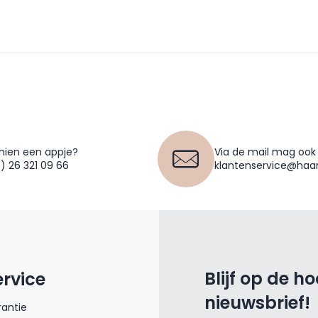
hien een appje?
Via de mail mag ook
0) 26 321 09 66
klantenservice@haar
Blijf op de h
ervice
nieuwsbrief!
antie