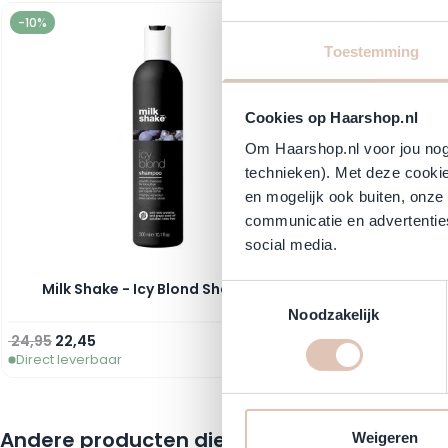
Navigating through the elements of the carousel is possible using
Press to skip carousel
-10%
-10%
Toestemming
Cookies op Haarshop.nl
Om Haarshop.nl voor jou nog 
technieken). Met deze cookie
en mogelijk ook buiten, onze
communicatie en advertenties
social media.
Milk Shake - Icy Blond Shampoo
Milk Shake - P
Toestemmingsselectie
Noodzakelijk
Normale prijs
Vanaf
Normale prijs
Vanaf
24,95
22,45
24,95
22,45
Direct leverbaar
Direct leverbaar
In winkelwagen
Andere producten die mogelijk iets voor je z
Weigeren