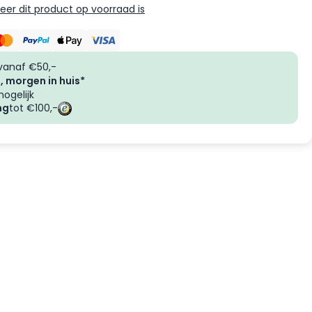
er dit product op voorraad is
vanaf €50,-
, morgen in huis*
ogelijk
ng
tot €100,-