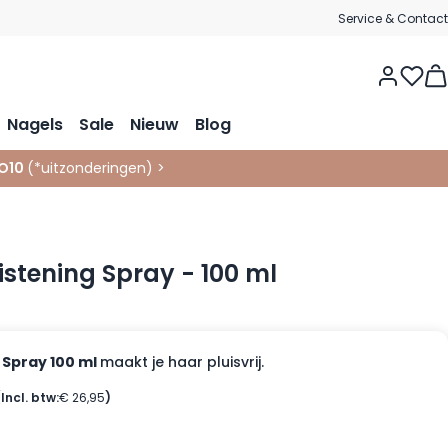
Service & Contact
Vie
Nagels
Sale
Nieuw
Blog
O10
(*
uitzonderingen
)
>
istening Spray - 100 ml
 Spray 100 ml
maakt je haar pluisvrij.
(Incl. btw:
€ 26,95
)