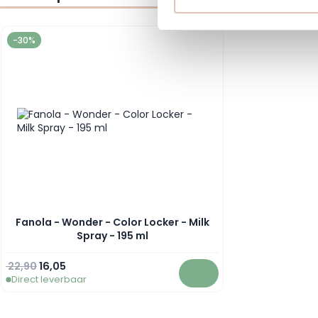
Navigating through the elements of the carousel is possible using
Press to skip carousel
-30%
Fanola - Wonder - Color Locker - Milk
Spray - 195 ml
Normale prijs
Speciale prijs
22,90
16,05
Direct leverbaar
In winkelwagen