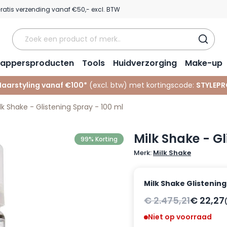
ratis verzending vanaf €50,- excl. BTW
appersproducten
Tools
Huidverzorging
Make-up
Haarstyling vanaf €100*
(excl. btw) met kortingscode:
STYLEPR
lk Shake - Glistening Spray - 100 ml
Milk Shake - Gl
99% Korting
Merk:
Milk Shake
Milk Shake Glistening
€ 2.475,21
€ 22,27
Niet op voorraad