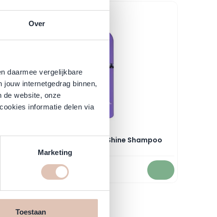
l navigation using the skip links.
-10%
Over
en daarmee vergelijkbare
n jouw internetgedrag binnen,
n de website, onze
cookies informatie delen via
ream
Milk Shake - Silver Shine Shampoo
Marketing
Normale prijs
Vanaf
24,95
22,45
Direct leverbaar
In winkelwagen
In winkelwagen
Toestaan