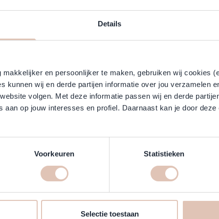
 the tab key. You can skip the carousel or go straight to carouse
-10%
Details
makkelijker en persoonlijker te maken, gebruiken wij cookies (
s kunnen wij en derde partijen informatie over jou verzamelen e
 website volgen. Met deze informatie passen wij en derde partije
 aan op jouw interesses en profiel. Daarnaast kan je door deze 
urifying Blend Shampoo
Milk Shake - Colour Whipped C
Voorkeuren
Statistieken
Normale prijs
Vanaf
18,95
17,05
Direct leverbaar
In winkelwagen
ijn!
Selectie toestaan