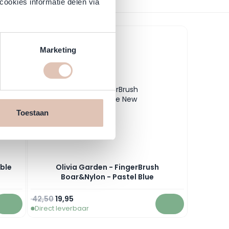
cookies informatie delen via
l navigation using the skip links.
-53%
Marketing
Toestaan
uble
Olivia Garden - FingerBrush
Boar&Nylon - Pastel Blue
Normale prijs
Speciale prijs
42,50
19,95
Direct leverbaar
In winkelwagen
In winkelwagen