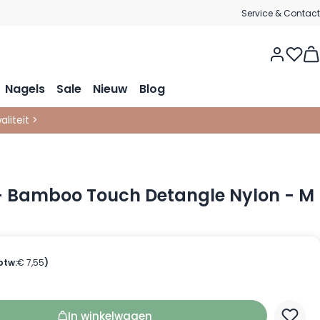
Service & Contact
Vie
Nagels
Sale
Nieuw
Blog
liteit >
 - Bamboo Touch Detangle Nylon - M
 btw:
€ 7,55
)
In winkelwagen