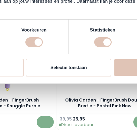
 aan op jouw interesses en profiel. Daarnaast kan je door deze 
 the tab key. You can skip the carousel or go straight to carouse
-35%
Voorkeuren
Statistieken
Selectie toestaan
den - FingerBrush
Olivia Garden - FingerBrush Do
 - Snuggle Purple
Bristle - Pastel Pink New
ijs
Normale prijs
Speciale prijs
39,95
25,95
Direct leverbaar
In winkelwagen