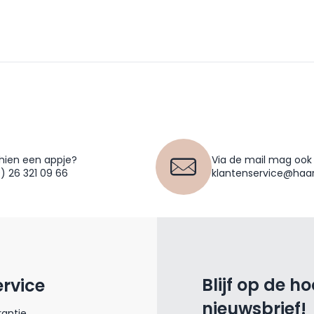
hien een appje?
Via de mail mag ook
0) 26 321 09 66
klantenservice@haar
Blijf op de h
ervice
nieuwsbrief!
antie