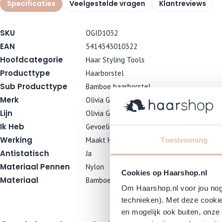
Specificaties
Veelgestelde vragen
Klantreviews
SKU
OGID1032
EAN
5414343010322
Hoofdcategorie
Haar Styling Tools
Producttype
Haarborstel
Sub Producttype
Bamboe haarborstel
Merk
Olivia Garden
Lijn
Olivia Garden - Bamboo Touch
Ik Heb
Gevoelige Hoofdhuid
Werking
Maakt Haar Glad, Maakt Haar Handelbaar, O
Toestemming
Antistatisch
Ja
Materiaal Pennen
Nylon
Cookies op Haarshop.nl
Materiaal
Bamboe
Om Haarshop.nl voor jou nog 
technieken). Met deze cookie
en mogelijk ook buiten, onze