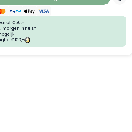
vanaf €50,-
, morgen in huis*
ogelijk
ng
tot €100,-