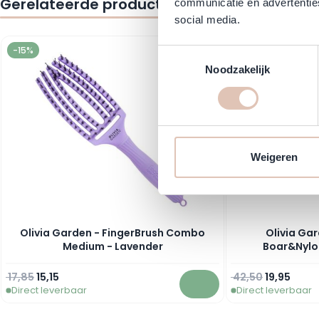
Gerelateerde producten
communicatie en advertenties
social media.
Navigating through the elements of the carousel is possible using
Press to skip carousel
-15%
-53%
Toestemmingsselectie
Noodzakelijk
Weigeren
Olivia Garden - FingerBrush Combo
Olivia Gar
Medium - Lavender
Boar&Nylon
Normale prijs
Speciale prijs
Normale prijs
Speciale pr
17,85
15,15
42,50
19,95
Direct leverbaar
Direct leverbaar
In winkelwagen