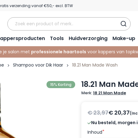
ratis verzending vanaf €50,- excl. BTW
appersproducten
Tools
Huidverzorging
Make-up
e je salon met
professionele haartools
voor kappers van topkwa
pe
Shampoo voor Dik Haar
18.21 Man Made Wash
18.21 Man Mad
15% Korting
Merk:
18 21 Man Made
€ 23,97
€ 20,37
(Inc
Nu besteld, morgen i
*
Inhoud