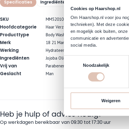
Specificaties
Ingrediënten
Veelgestelde vragen
Cookies op Haarshop.nl
Om Haarshop.nl voor jou nog 
SKU
MM52010CC
technieken). Met deze cookie
Hoofdcategorie
Haar Verzorging
en mogelijk ook buiten, onze
Producttype
Body Wash, Conditioner, Shampoo
communicatie en advertenties
Merk
18 21 Man Made
social media.
Werking
Hydrateert de Huid, Hydrateert het Haar, Ontk
Ingrediënten
Jojoba Olie, Macadamia Olie, Quinoa
Toestemmingsselectie
Vrij van
Noodzakelijk
Parabenen, Sulfaten
Geslacht
Man
Weigeren
Heb je hulp of advies nodig?
Op werkdagen bereikbaar van 09:30 tot 17:30 uur