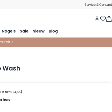
Service & Contact
Vie
Nagels
Sale
Nieuw
Blog
liteit >
e Wash
l. btw:
€ 24,65
)
n huis