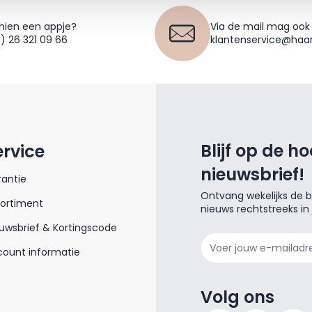
hien een appje?
Via de mail mag ook
0) 26 321 09 66
klantenservice@haar
Blijf op de h
ervice
nieuwsbrief!
antie
Ontvang wekelijks de be
sortiment
nieuws rechtstreeks in
uwsbrief & Kortingscode
E-mailadres
ount informatie
Volg ons