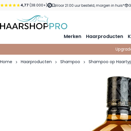
Ga naar de inhoud
4,77
(38.000+)
Voor 21:00 uur besteld, morgen in huis*
G
Merken
Haarproducten
K
Upgrad
Home
Haarproducten
Shampoo
Shampoo op Haarty