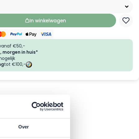
In winkelwagen
vanaf €50,-
, morgen in huis*
ogelijk
ng
tot €100,-
Over