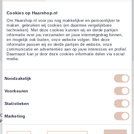
Cookies op Haarshop.nl
Volg ons
Om Haarshop.nl voor jou nog makkelijker en persoonlijker te
maken, gebruiken wij cookies (en daarmee vergelijkbare
technieken). Met deze cookies kunnen wij en derde partijen
informatie over jou verzamelen en jouw internetgedrag binnen,
Klanten beoordelen ons met
en mogelijk ook buiten, onze website volgen. Met deze
4,77
(38.000+)
informatie passen wij en derde partijen de website, onze
communicatie en advertenties aan op jouw interesses en profiel.
Daarnaast kan je door deze cookies informatie delen via social
media.
Contact
Toestemmingsselectie
Noodzakelijk
Overzicht
Bestellen
Contact
Voorkeuren
Betalen
Service
Account
Statistieken
Annuleren
Garantie
Zakelijk Account
Copyright © 2003 - 2026 - Haarshoppro.nl
Bezorgen
Marketing
Assortiment
Privacy beleid
|
Algemene Voorwaarden
Bestellen
Retourneren
Nieuwsbrief & Kortingscode
Uitzonderingen acties