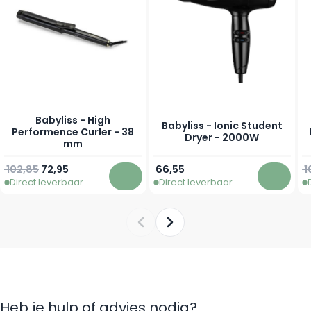
Babyliss - High
Babyliss - Ionic Student
Performence Curler - 38
Dryer - 2000W
mm
Normale prijs
Speciale prijs
N
102,85
72,95
66,55
1
Direct leverbaar
Direct leverbaar
In winkelwagen
In win
Heb je hulp of advies nodig?