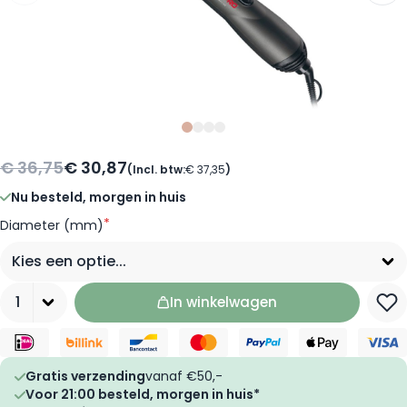
Slide
Slide
Slide
Slide
0
1
2
3
€ 36,75
€ 30,87
(Incl. btw:
€ 37,35
)
Nu besteld, morgen in huis
*
Diameter (mm)
Aantal
In winkelwagen
Gratis verzending
vanaf €50,-
Voor 21:00 besteld, morgen in huis*