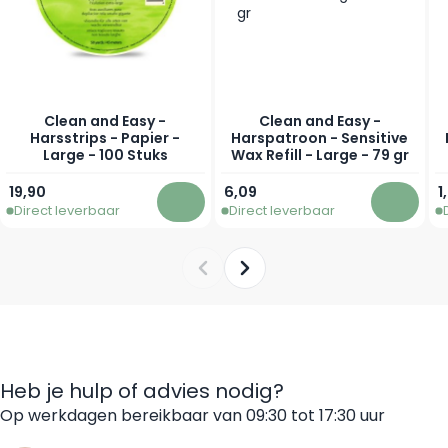
Clean and Easy -
Clean and Easy -
Harsstrips - Papier -
Harspatroon - Sensitive
Large - 100 Stuks
Wax Refill - Large - 79 gr
19,90
6,09
1
Direct leverbaar
Direct leverbaar
In winkelwagen
In win
Heb je hulp of advies nodig?
Op werkdagen bereikbaar van 09:30 tot 17:30 uur