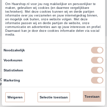
Om Haarshop.nl voor jou nog makkelijker en persoonlijker te
maken, gebruiken wij cookies (en daarmee vergelijkbare
technieken). Met deze cookies kunnen wij en derde partijen
informatie over jou verzamelen en jouw internetgedrag binnen,
Klanten beoordelen ons met
en mogelijk ook buiten, onze website volgen. Met deze
4,77
(38.000+)
informatie passen wij en derde partijen de website, onze
communicatie en advertenties aan op jouw interesses en profiel.
Daarnaast kan je door deze cookies informatie delen via social
media.
Contact
Toestemmingsselectie
Noodzakelijk
Overzicht
Bestellen
Contact
Voorkeuren
Betalen
Service
Account
Statistieken
Annuleren
Garantie
Zakelijk Account
Copyright © 2003 - 2026 - Haarshoppro.nl
Bezorgen
Marketing
Assortiment
Privacy beleid
|
Algemene Voorwaarden
Bestellen
Retourneren
Nieuwsbrief & Kortingscode
Uitzonderingen acties
Toestaan
Omruilen
Weigeren
Selectie toestaan
Account informatie