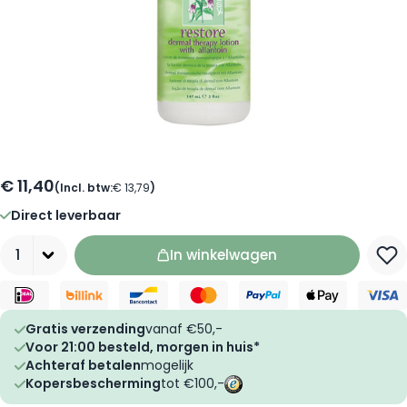
€ 11,40
(Incl. btw:
€ 13,79
)
Direct leverbaar
Aantal
In winkelwagen
Gratis verzending
vanaf €50,-
Voor 21:00 besteld, morgen in huis*
Achteraf betalen
mogelijk
Kopersbescherming
tot €100,-