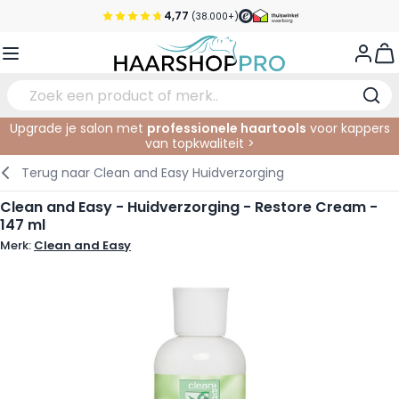
Ga naar de inhoud
4,77
(38.000+)
Voor 21:00 uur besteld, morgen in huis*
View
Gratis verzending vanaf €50,- excl. BTW
Service & Contact
Upgrade je salon met
professionele haartools
voor kappers
van topkwaliteit >
Verzorging
In de Salon
Elektrisch
Gezichtsverzorging
Wenkbrauwen
Nagelproducten
SALE
Terug naar
Clean and Easy Huidverzorging
Haarstyling
Knippen
Scheren
Lichaamsverzorging
Ogen
Nagel Accessoires
Clean and Easy - Huidverzorging - Restore Cream -
147 ml
Haarkleuring
Kleuren
Knipbenodigdheden
Tanning
Lippen
Merk:
Clean and Easy
Haarmode
Permanenten
Oogverzorging
Accessoires
Haar verlengen
Gezicht