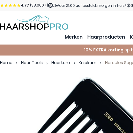
Ga naar de inhoud
4,77
(38.000+)
Voor 21:00 uur besteld, morgen in huis*
G
Merken
Haarproducten
K
10% EXTRA korting
op
Home
Haar Tools
Haarkam
Knipkam
Hercules Sä