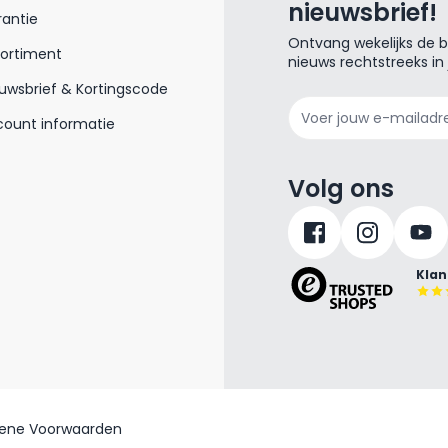
nieuwsbrief!
antie
Ontvang wekelijks de be
sortiment
nieuws rechtstreeks in
uwsbrief & Kortingscode
E-mailadres
ount informatie
Volg ons
Klan
ene Voorwaarden