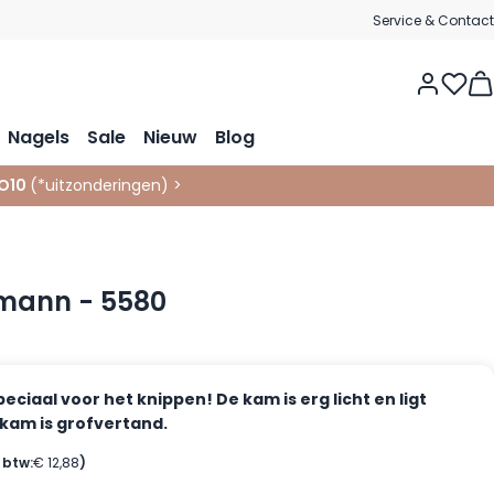
Service & Contact
Vie
Nagels
Sale
Nieuw
Blog
O10
(*
uitzonderingen
)
>
mann - 5580
ciaal voor het knippen! De kam is erg licht en ligt
 kam is grofvertand.
. btw:
€ 12,88
)