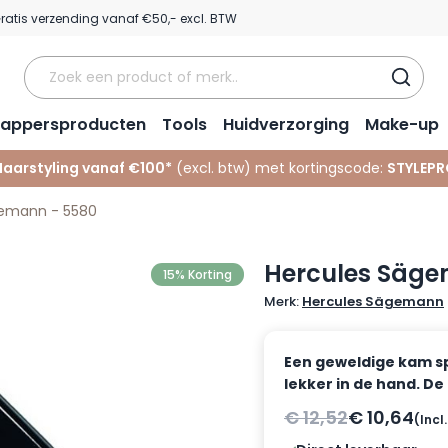
ratis verzending vanaf €50,- excl. BTW
appersproducten
Tools
Huidverzorging
Make-up
Haarstyling vanaf €100*
(excl. btw) met kortingscode:
STYLEPR
gemann - 5580
Hercules Säge
15% Korting
Merk:
Hercules Sägemann
Een geweldige kam spe
lekker in de hand. De
€ 12,52
€ 10,64
(Incl