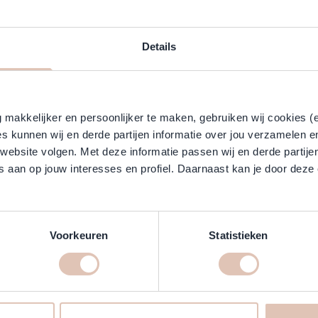
Klantreviews
en ligt lekker in de hand. De kam is grofvertand.
Details
 kwaliteit. De 5580 haarkam kamt dik, stug haar in een mum van tij
erd rubber, en worden met de hand gezaagd, geschuurd en gepolijst.
makkelijker en persoonlijker te maken, gebruiken wij cookies (
kwaliteitskammen mogelijk voor een breed scala aan eisen tegen een a
s kunnen wij en derde partijen informatie over jou verzamelen e
 website volgen. Met deze informatie passen wij en derde partije
 aan op jouw interesses en profiel. Daarnaast kan je door deze 
Voorkeuren
Statistieken
t de professionele kapperskammen van Hercules Sägemann! Bestel dire