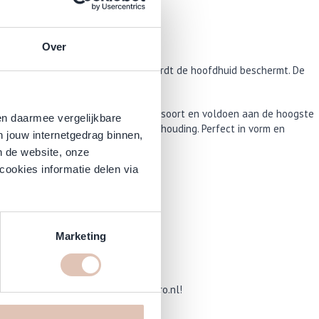
Over
d en met zijn afgeronde punten wordt de hoofdhuid beschermt. De
 Deze kammen zijn de beste in hun soort en voldoen aan de hoogste
en daarmee vergelijkbare
antrekkelijk prijs / prestatie-verhouding. Perfect in vorm en
n jouw internetgedrag binnen,
n de website, onze
cookies informatie delen via
Marketing
ct voordelig online op Haarshoppro.nl!