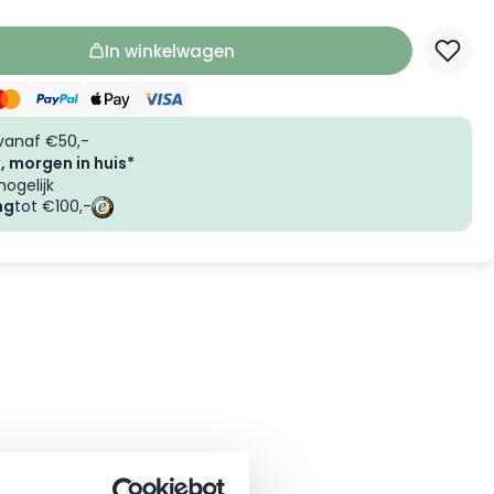
In winkelwagen
vanaf €50,-
, morgen in huis*
ogelijk
ng
tot €100,-