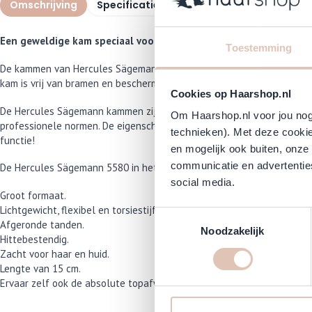
Omschrijving
Specificaties
Veelgestelde vragen
Een geweldige kam speciaal voor het knippen! De kam is erg licht 
Toestemming
De kammen van Hercules Sägemann zijn van hoogwaardige en duurzame
kam is vrij van bramen en beschermt je haar tegen schade.
Cookies op Haarshop.nl
De Hercules Sägemann kammen zijn gemaakt van eboniet, gevulkanise
Om Haarshop.nl voor jou nog 
professionele normen. De eigenschappen van natuurlijk rubber maken 
technieken). Met deze cookie
functie!
en mogelijk ook buiten, onze
communicatie en advertenties
De Hercules Sägemann 5580 in het kort:
social media.
Groot formaat.
Lichtgewicht, flexibel en torsiestijf.
Toestemmingsselectie
Afgeronde tanden.
Noodzakelijk
Hittebestendig.
Zacht voor haar en huid.
Lengte van 15 cm.
Ervaar zelf ook de absolute topafwerking en het oog voor detail me