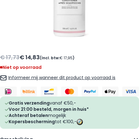
€ 17,73
€ 14,83
(Incl. btw:
€ 17,95
)
Niet op voorraad
Informeer mij wanneer dit product op voorraad is
Gratis verzending
vanaf €50,-
Voor 21:00 besteld, morgen in huis*
Achteraf betalen
mogelijk
Kopersbescherming
tot €100,-