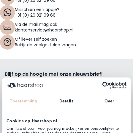
+31 (0) 26 321 09 66
Misschien een appje?
+31 (0) 26 321 09 66
Via de mail mag ook
klantenservice@haarshop.nl
Of liever zelf zoeken
Bekijk de veelgestelde vragen
Blijf op de hoogte met onze nieuwsbrief!
Ontvang wekelijks de beste kortingsacties, tips en nieuws
rechtstreeks in jou e-mailbox.
E-mailadres
Toestemming
Details
Over
Inschrijven
Cookies op Haarshop.nl
Volg ons
Om Haarshop.nl voor jou nog makkelijker en persoonlijker te