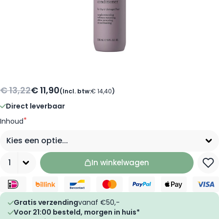
€ 13,22
€ 11,90
(Incl. btw:
€ 14,40
)
Direct leverbaar
*
Inhoud
Aantal
In winkelwagen
Gratis verzending
vanaf €50,-
Voor 21:00 besteld, morgen in huis*