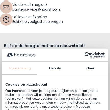
Via de mail mag ook
klantenservice@haarshop.nl
Of liever zelf zoeken
Bekijk de veelgestelde vragen
Blijf op de hoogte met onze nieuwsbrief!
Ontvang wekelijks de beste kortingsacties, tips en nieuws
rechtstreeks in jou e-mailbox.
E-mailadres
Toestemming
Details
Over
Inschrijven
Cookies op Haarshop.nl
Volg ons
Om Haarshop.nl voor jou nog makkelijker en persoonlijker te
maken, gebruiken wij cookies (en daarmee vergelijkbare
technieken). Met deze cookies kunnen wij en derde partijen
informatie over jou verzamelen en jouw internetgedrag binnen,
Klanten beoordelen ons met
en mogelijk ook buiten, onze website volgen. Met deze
4,77
(38.000+)