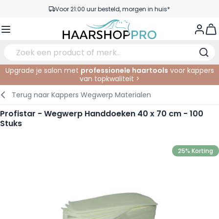
Ga naar de inhoud
Voor 21:00 uur besteld, morgen in huis*
Gratis verzending vanaf €50,- excl. BTW
View
Service & Contact
Upgrade je salon met
professionele haartools
voor kappers
van topkwaliteit >
Verzorging
In de Salon
Elektrisch
Gezichtsverzorging
Wenkbrauwen
Nagelproducten
SALE
Terug naar
Kappers Wegwerp Materialen
Haarstyling
Knippen
Scheren
Lichaamsverzorging
Ogen
Nagel Accessoires
Profistar - Wegwerp Handdoeken 40 x 70 cm - 100
Stuks
Haarkleuring
Kleuren
Knipbenodigdheden
Tanning
Lippen
Haarmode
Permanenten
Oogverzorging
Accessoires
25% Korting
Haar verlengen
Gezicht