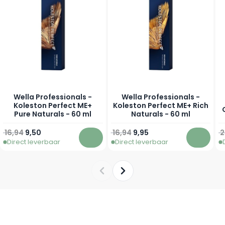
Wella Professionals -
Wella Professionals -
Koleston Perfect ME+
Koleston Perfect ME+ Rich
Pure Naturals - 60 ml
Naturals - 60 ml
Normale prijs
Vanaf
Normale prijs
Vanaf
N
16,94
9,50
16,94
9,95
2
Direct leverbaar
Direct leverbaar
In winkelwagen
In win