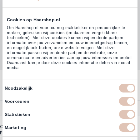
Inschrijven
Cookies op Haarshop.nl
Volg ons
Om Haarshop.nl voor jou nog makkelijker en persoonlijker te
maken, gebruiken wij cookies (en daarmee vergelijkbare
technieken). Met deze cookies kunnen wij en derde partijen
informatie over jou verzamelen en jouw internetgedrag binnen,
Klanten beoordelen ons met
en mogelijk ook buiten, onze website volgen. Met deze
4,77
(38.000+)
informatie passen wij en derde partijen de website, onze
communicatie en advertenties aan op jouw interesses en profiel.
Daarnaast kan je door deze cookies informatie delen via social
media.
Contact
Toestemmingsselectie
Noodzakelijk
Overzicht
Bestellen
Contact
Voorkeuren
Betalen
Service
Account
Statistieken
Annuleren
Garantie
Zakelijk Account
Copyright © 2003 - 2026 - Haarshoppro.nl
Bezorgen
Marketing
Assortiment
Privacy beleid
|
Algemene Voorwaarden
Bestellen
Retourneren