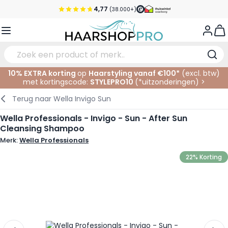
Ga naar de inhoud
4,77
(38.000+)
Voor 21:00 uur besteld, morgen in huis*
View
Gratis verzending vanaf €50,- excl. BTW
Service & Contact
10% EXTRA korting
op
Haarstyling vanaf €100*
(excl. btw)
met kortingscode:
STYLEPRO10
(*
uitzonderingen
)
>
Verzorging
In de Salon
Elektrisch
Gezichtsverzorging
Wenkbrauwen
Nagelproducten
SALE
Terug naar
Wella Invigo Sun
Haarstyling
Knippen
Scheren
Lichaamsverzorging
Ogen
Nagel Accessoires
Wella Professionals - Invigo - Sun - After Sun
Cleansing Shampoo
Haarkleuring
Kleuren
Knipbenodigdheden
Tanning
Lippen
Merk:
Wella Professionals
Haarmode
Permanenten
Oogverzorging
Accessoires
22% Korting
Haar verlengen
Gezicht