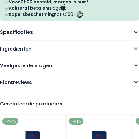
Voor 21:00 besteld, morgen in huis*
Achteraf betalen
mogelijk
Kopersbescherming
tot €100,-
Specificaties
Ingrediënten
Veelgestelde vragen
Klantreviews
Gerelateerde producten
Navigating through the elements of the carousel is possible using
Press to skip carousel
Press to go to carousel navigation
-44%
-41%