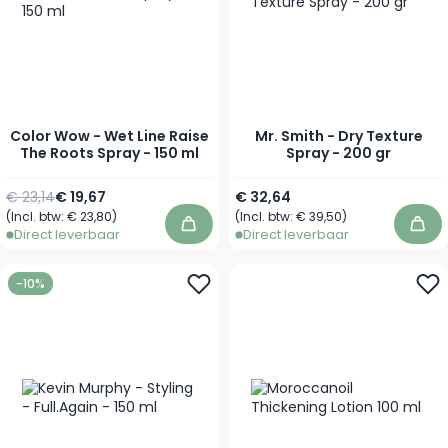
Color Wow - Wet Line Raise
Mr. Smith - Dry Texture
The Roots Spray - 150 ml
Spray - 200 gr
Normale prijs
Speciale prijs
€ 23,14
€ 19,67
€ 32,64
(Incl. btw:
€ 23,80
)
(Incl. btw:
€ 39,50
)
In winkelwagen
In 
Direct leverbaar
Direct leverbaar
-10%