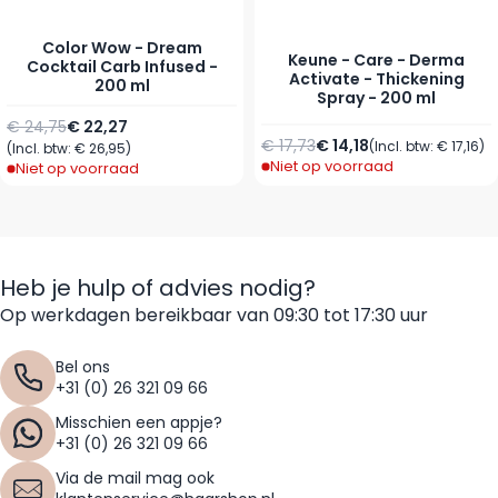
Color Wow - Dream
Keune - Care - Derma
Cocktail Carb Infused -
Activate - Thickening
200 ml
Spray - 200 ml
Normale prijs
Speciale prijs
€ 24,75
€ 22,27
Normale prijs
Speciale prijs
€ 17,73
€ 14,18
(Incl. btw:
€ 17,16
)
(Incl. btw:
€ 26,95
)
Niet op voorraad
Niet op voorraad
Heb je hulp of advies nodig?
Op werkdagen bereikbaar van 09:30 tot 17:30 uur
Bel ons
+31 (0) 26 321 09 66
Misschien een appje?
+31 (0) 26 321 09 66
Via de mail mag ook