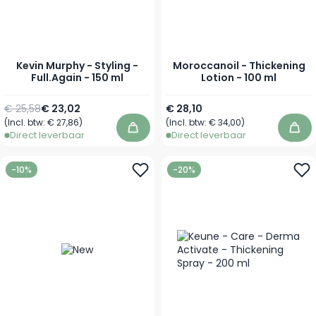
Kevin Murphy - Styling -
Moroccanoil - Thickening
Full.Again - 150 ml
Lotion - 100 ml
Normale prijs
Speciale prijs
€ 25,58
€ 23,02
€ 28,10
(Incl. btw:
€ 27,86
)
(Incl. btw:
€ 34,00
)
In winkelwagen
In 
Direct leverbaar
Direct leverbaar
-10%
-20%