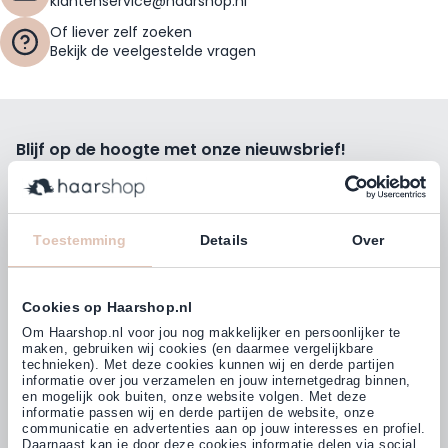
klantenservice@haarshop.nl
Of liever zelf zoeken
Bekijk de veelgestelde vragen
Blijf op de hoogte met onze nieuwsbrief!
Ontvang wekelijks de beste kortingsacties, tips en nieuws
rechtstreeks in jou e-mailbox.
E-mailadres
Toestemming
Details
Over
Inschrijven
Cookies op Haarshop.nl
Volg ons
Om Haarshop.nl voor jou nog makkelijker en persoonlijker te
maken, gebruiken wij cookies (en daarmee vergelijkbare
technieken). Met deze cookies kunnen wij en derde partijen
informatie over jou verzamelen en jouw internetgedrag binnen,
Klanten beoordelen ons met
en mogelijk ook buiten, onze website volgen. Met deze
4,77
(38.000+)
informatie passen wij en derde partijen de website, onze
communicatie en advertenties aan op jouw interesses en profiel.
Daarnaast kan je door deze cookies informatie delen via social