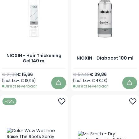
NIOXIN - Hair Thickening
NIOXIN - Diaboost 100 ml
Gel 140 ml
Normale prijs
Speciale prijs
Normale prijs
Speciale prijs
€ 21,90
€ 15,66
€ 52,48
€ 39,86
(Incl. btw:
€ 18,95
)
(Incl. btw:
€ 48,23
)
In winkelwagen
In 
Direct leverbaar
Direct leverbaar
-15%