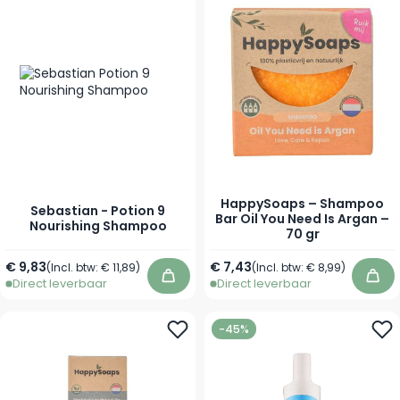
HappySoaps – Shampoo
Sebastian - Potion 9
Bar Oil You Need Is Argan –
Nourishing Shampoo
70 gr
Vanaf
€ 9,83
€ 7,43
(Incl. btw:
€ 11,89
)
(Incl. btw:
€ 8,99
)
Direct leverbaar
Direct leverbaar
In winkelwagen
In 
-45%