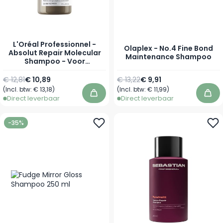
L'Oréal Professionnel -
Olaplex - No.4 Fine Bond
Absolut Repair Molecular
Maintenance Shampoo
Shampoo - Voor
Beschadigd Haar
Normale prijs
Vanaf
Normale prijs
Vanaf
€ 12,81
€ 10,89
€ 13,22
€ 9,91
(Incl. btw:
€ 13,18
)
(Incl. btw:
€ 11,99
)
In winkelwagen
In 
Direct leverbaar
Direct leverbaar
-35%