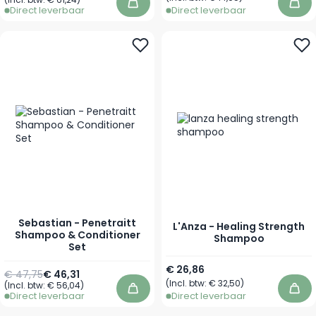
In winkelwagen
In 
Direct leverbaar
Direct leverbaar
Sebastian - Penetraitt
L'Anza - Healing Strength
Shampoo & Conditioner
Shampoo
Set
Vanaf
€ 26,86
€ 47,75
€ 46,31
(Incl. btw:
€ 32,50
)
(Incl. btw:
€ 56,04
)
In winkelwagen
In 
Direct leverbaar
Direct leverbaar