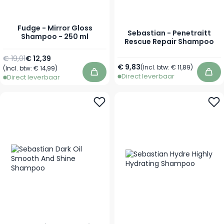
Fudge - Mirror Gloss
Sebastian - Penetraitt
Shampoo - 250 ml
Rescue Repair Shampoo
Normale prijs
Speciale prijs
€ 19,01
€ 12,39
Vanaf
€ 9,83
(Incl. btw:
€ 11,89
)
(Incl. btw:
€ 14,99
)
Direct leverbaar
In winkelwagen
In 
Direct leverbaar