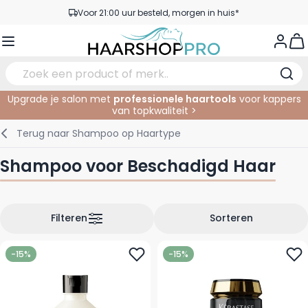
Ga naar de inhoud
Voor 21:00 uur besteld, morgen in huis*
Gratis verzending vanaf €50,- excl. BTW
View
Service & Contact
Upgrade je salon met
professionele haartools
voor kappers
van topkwaliteit >
Verzorging
In de Salon
Elektrisch
Gezichtsverzorging
Wenkbrauwen
Nagelproducten
SALE
Terug naar
Shampoo op Haartype
Haarstyling
Knippen
Scheren
Lichaamsverzorging
Ogen
Nagel Accessoires
Shampoo voor Beschadigd Haar
Haarkleuring
Kleuren
Knipbenodigdheden
Tanning
Lippen
Haarmode
Permanenten
Oogverzorging
Accessoires
Filteren
Sorteren
Haar verlengen
Gezicht
-15%
-15%