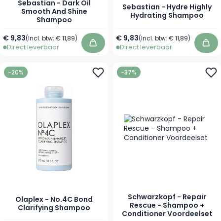
Sebastian - Dark Oil
Sebastian - Hydre Highly
Smooth And Shine
Hydrating Shampoo
Shampoo
Vanaf
Vanaf
€ 9,83
€ 9,83
(Incl. btw:
€ 11,89
)
(Incl. btw:
€ 11,89
)
Direct leverbaar
Direct leverbaar
In winkelwagen
In 
-20%
-37%
Schwarzkopf - Repair
Olaplex - No.4C Bond
Rescue - Shampoo +
Clarifying Shampoo
Conditioner Voordeelset