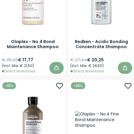
Olaplex - No.4 Bond
Redken - Acidic Bonding
Maintenance Shampoo
Concentrate Shampoo
Normale prijs
Vanaf
Normale prijs
Vanaf
€ 26,45
€ 17,77
€ 27,44
€ 20,25
(Incl. btw:
€ 21,50
)
(Incl. btw:
€ 24,50
)
In winkelwagen
In 
Direct leverbaar
Direct leverbaar
-15%
-25%