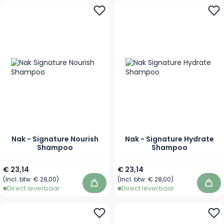
Nak - Signature Nourish
Nak - Signature Hydrate
Shampoo
Shampoo
Vanaf
Vanaf
€ 23,14
€ 23,14
(Incl. btw:
€ 28,00
)
(Incl. btw:
€ 28,00
)
In winkelwagen
In 
Direct leverbaar
Direct leverbaar