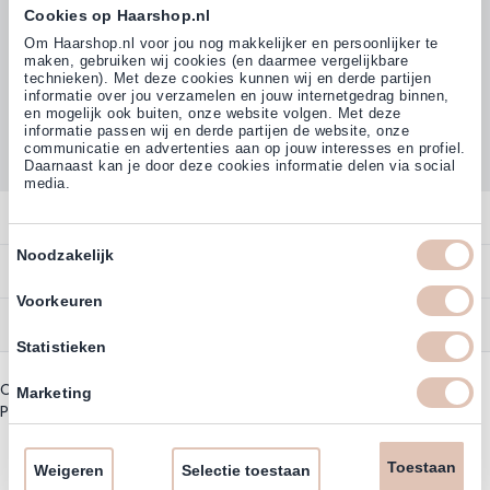
Cookies op Haarshop.nl
Volg ons
Om Haarshop.nl voor jou nog makkelijker en persoonlijker te
maken, gebruiken wij cookies (en daarmee vergelijkbare
technieken). Met deze cookies kunnen wij en derde partijen
informatie over jou verzamelen en jouw internetgedrag binnen,
Klanten beoordelen ons met
en mogelijk ook buiten, onze website volgen. Met deze
4,77
(38.000+)
informatie passen wij en derde partijen de website, onze
communicatie en advertenties aan op jouw interesses en profiel.
Daarnaast kan je door deze cookies informatie delen via social
media.
Contact
Toestemmingsselectie
Noodzakelijk
Overzicht
Bestellen
Contact
Voorkeuren
Betalen
Service
Account
Statistieken
Annuleren
Garantie
Zakelijk Account
Copyright © 2003 - 2026 - Haarshoppro.nl
Bezorgen
Marketing
Assortiment
Privacy beleid
|
Algemene Voorwaarden
Bestellen
Retourneren
Nieuwsbrief & Kortingscode
Uitzonderingen acties
Toestaan
Omruilen
Weigeren
Selectie toestaan
Account informatie