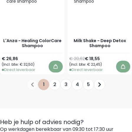
L'Anza - Healing ColorCare
Milk Shake - Deep Detox
Shampoo
Shampoo
Vanaf
Normale prijs
Vanaf
€ 26,86
€ 20,62
€ 18,55
(Incl. btw:
€ 32,50
)
(Incl. btw:
€ 22,45
)
In winkelwagen
In 
Direct leverbaar
Direct leverbaar
1
2
3
4
5
Je leest momenteel pagina
Pagina
Pagina
Pagina
Pagina
Heb je hulp of advies nodig?
Op werkdagen bereikbaar van 09:30 tot 17:30 uur