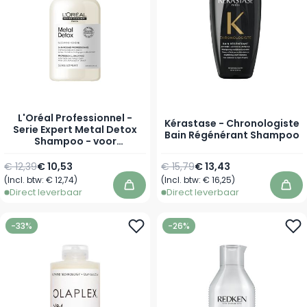
L'Oréal Professionnel -
Kérastase - Chronologiste
Serie Expert Metal Detox
Bain Régénérant Shampoo
Shampoo - voor
Beschadigd Haar
Normale prijs
Vanaf
Normale prijs
Vanaf
€ 12,39
€ 10,53
€ 15,79
€ 13,43
(Incl. btw:
€ 12,74
)
(Incl. btw:
€ 16,25
)
In winkelwagen
In 
Direct leverbaar
Direct leverbaar
-33%
-26%