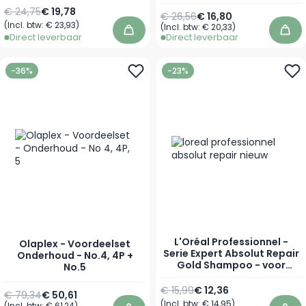
Normale prijs
Vanaf
€ 24,75
€ 19,78
€ 26,56
€ 16,80
(Incl. btw:
€ 23,93
)
(Incl. btw:
€ 20,33
)
In winkelwagen
In 
Direct leverbaar
Direct leverbaar
-36%
-23%
L'Oréal Professionnel -
Olaplex - Voordeelset
Serie Expert Absolut Repair
Onderhoud - No.4, 4P +
Gold Shampoo - voor
No.5
Beschadigd Haar
Normale prijs
Vanaf
€ 15,99
€ 12,36
€ 79,34
€ 50,61
(Incl. btw:
€ 14,95
)
(Incl. btw:
€ 61,24
)