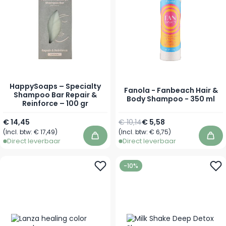
HappySoaps – Specialty
Fanola - Fanbeach Hair &
Shampoo Bar Repair &
Body Shampoo - 350 ml
Reinforce – 100 gr
Normale prijs
Speciale prijs
€ 14,45
€ 10,14
€ 5,58
(Incl. btw:
€ 17,49
)
(Incl. btw:
€ 6,75
)
In winkelwagen
In 
Direct leverbaar
Direct leverbaar
-10%