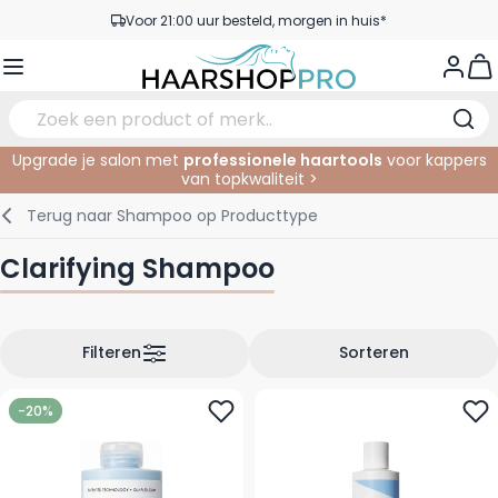
Ga naar de inhoud
Voor 21:00 uur besteld, morgen in huis*
Gratis verzending vanaf €50,- excl. BTW
View
Service & Contact
Upgrade je salon met
professionele haartools
voor kappers
van topkwaliteit >
Verzorging
In de Salon
Elektrisch
Gezichtsverzorging
Wenkbrauwen
Nagelproducten
SALE
Terug naar
Shampoo op Producttype
Haarstyling
Knippen
Scheren
Lichaamsverzorging
Ogen
Nagel Accessoires
Clarifying Shampoo
Haarkleuring
Kleuren
Knipbenodigdheden
Tanning
Lippen
Haarmode
Permanenten
Oogverzorging
Accessoires
Filteren
Sorteren
Haar verlengen
Gezicht
-20%