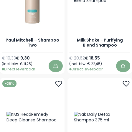
Paul Mitchell – Shampoo
Milk Shake - Purifying
Two
Blend Shampoo
Normale prijs
Vanaf
Normale prijs
Vanaf
€ 10,33
€ 9,30
€ 20,62
€ 18,55
(Incl. btw:
€ 11,25
)
(Incl. btw:
€ 22,45
)
In winkelwagen
In 
Direct leverbaar
Direct leverbaar
-25%