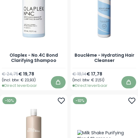
Olaplex - No.4C Bond
Bouclème - Hydrating Hair
Clarifying Shampoo
Cleanser
Normale prijs
Vanaf
Normale prijs
Vanaf
€ 24,75
€ 19,78
€ 18,14
€ 17,78
(Incl. btw:
€ 23,93
)
(Incl. btw:
€ 21,51
)
In winkelwagen
In 
Direct leverbaar
Direct leverbaar
-10%
-10%