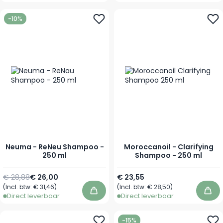
-10%
Neuma - ReNeu Shampoo -
Moroccanoil - Clarifying
250 ml
Shampoo - 250 ml
Normale prijs
Speciale prijs
€ 28,88
€ 26,00
€ 23,55
(Incl. btw:
€ 31,46
)
(Incl. btw:
€ 28,50
)
In winkelwagen
In 
Direct leverbaar
Direct leverbaar
-15%