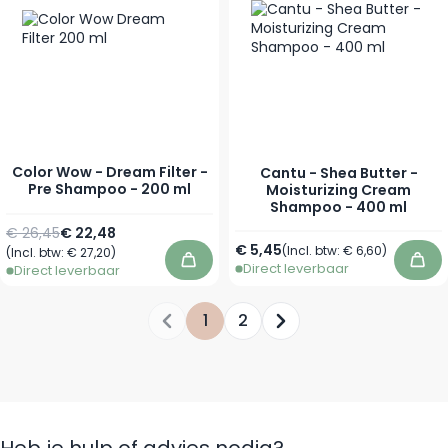
Color Wow - Dream Filter -
Cantu - Shea Butter -
Pre Shampoo - 200 ml
Moisturizing Cream
Shampoo - 400 ml
Normale prijs
Speciale prijs
€ 26,45
€ 22,48
€ 5,45
(Incl. btw:
€ 6,60
)
(Incl. btw:
€ 27,20
)
Direct leverbaar
In winkelwagen
In 
Direct leverbaar
1
2
Je leest momenteel pagina
Pagina
Heb je hulp of advies nodig?