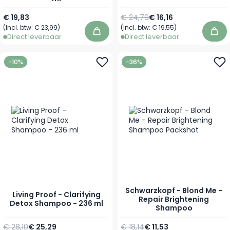
Normale prijs
Vanaf
€ 19,83
€ 24,79
€ 16,16
(Incl. btw:
€ 23,99
)
(Incl. btw:
€ 19,55
)
In winkelwagen
In 
Direct leverbaar
Direct leverbaar
-10%
-36%
Schwarzkopf - Blond Me -
Living Proof - Clarifying
Repair Brightening
Detox Shampoo - 236 ml
Shampoo
Normale prijs
Speciale prijs
Normale prijs
Vanaf
€ 28,10
€ 25,29
€ 18,14
€ 11,53