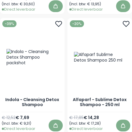
(Incl. btw:
€ 30,60
)
(Incl. btw:
€ 13,95
)
In winkelwagen
In 
Direct leverbaar
Direct leverbaar
-39%
-20%
Indola - Cleansing Detox
Alfaparf - Sublime Detox
Shampoo
Shampoo - 250 ml
Normale prijs
Vanaf
Normale prijs
Speciale prijs
€ 12,52
€ 7,69
€ 17,85
€ 14,28
(Incl. btw:
€ 9,31
)
(Incl. btw:
€ 17,28
)
In winkelwagen
In 
Direct leverbaar
Direct leverbaar