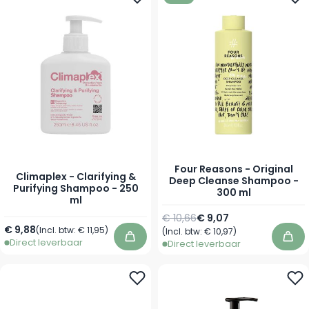
Four Reasons - Original
Climaplex - Clarifying &
Deep Cleanse Shampoo -
Purifying Shampoo - 250
300 ml
ml
Normale prijs
Speciale prijs
€ 10,66
€ 9,07
€ 9,88
(Incl. btw:
€ 11,95
)
(Incl. btw:
€ 10,97
)
Direct leverbaar
In winkelwagen
In 
Direct leverbaar