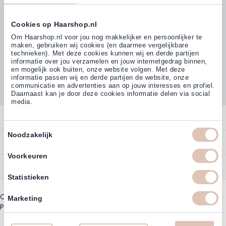
Cookies op Haarshop.nl
Volg ons
Om Haarshop.nl voor jou nog makkelijker en persoonlijker te
maken, gebruiken wij cookies (en daarmee vergelijkbare
technieken). Met deze cookies kunnen wij en derde partijen
informatie over jou verzamelen en jouw internetgedrag binnen,
Klanten beoordelen ons met
en mogelijk ook buiten, onze website volgen. Met deze
4,77
(38.000+)
informatie passen wij en derde partijen de website, onze
communicatie en advertenties aan op jouw interesses en profiel.
Daarnaast kan je door deze cookies informatie delen via social
media.
Contact
Toestemmingsselectie
Noodzakelijk
Overzicht
Bestellen
Contact
Voorkeuren
Betalen
Service
Account
Statistieken
Annuleren
Garantie
Zakelijk Account
Copyright © 2003 - 2026 - Haarshoppro.nl
Bezorgen
Marketing
Assortiment
Privacy beleid
|
Algemene Voorwaarden
Bestellen
Retourneren
Nieuwsbrief & Kortingscode