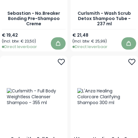
Sebastian - No.Breaker
Curlsmith - Wash Scrub
Bonding Pre-Shampoo
Detox Shampoo Tube -
Creme
237 ml
Vanaf
€ 19,42
€ 21,48
(Incl. btw:
€ 23,50
)
(Incl. btw:
€ 25,99
)
In winkelwagen
In 
Direct leverbaar
Direct leverbaar