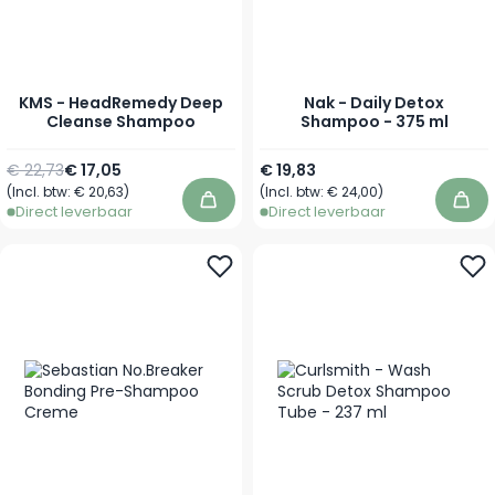
KMS - HeadRemedy Deep
Nak - Daily Detox
Cleanse Shampoo
Shampoo - 375 ml
Normale prijs
Vanaf
€ 22,73
€ 17,05
€ 19,83
(Incl. btw:
€ 20,63
)
(Incl. btw:
€ 24,00
)
In winkelwagen
In 
Direct leverbaar
Direct leverbaar