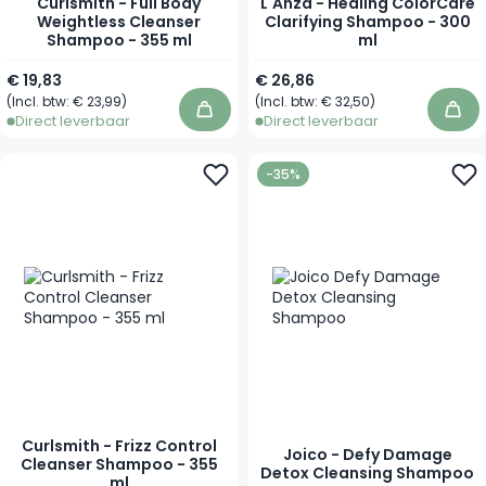
Curlsmith - Full Body
L'Anza - Healing ColorCare
Weightless Cleanser
Clarifying Shampoo - 300
Shampoo - 355 ml
ml
€ 19,83
€ 26,86
(Incl. btw:
€ 23,99
)
(Incl. btw:
€ 32,50
)
In winkelwagen
In 
Direct leverbaar
Direct leverbaar
-35%
Curlsmith - Frizz Control
Joico - Defy Damage
Cleanser Shampoo - 355
Detox Cleansing Shampoo
ml