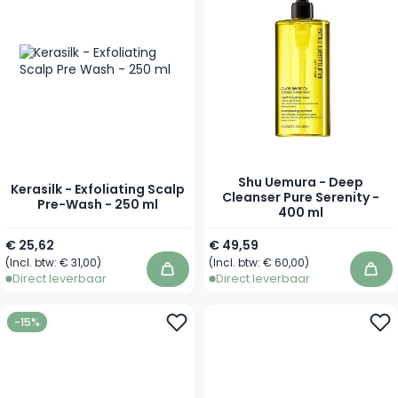
Shu Uemura - Deep
Kerasilk - Exfoliating Scalp
Cleanser Pure Serenity -
Pre-Wash - 250 ml
400 ml
€ 25,62
€ 49,59
(Incl. btw:
€ 31,00
)
(Incl. btw:
€ 60,00
)
In winkelwagen
In 
Direct leverbaar
Direct leverbaar
-15%