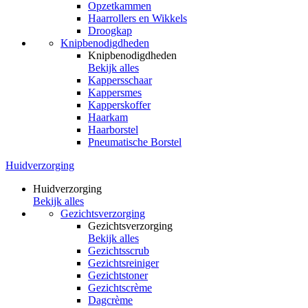
Opzetkammen
Haarrollers en Wikkels
Droogkap
Knipbenodigdheden
Knipbenodigdheden
Bekijk alles
Kappersschaar
Kappersmes
Kapperskoffer
Haarkam
Haarborstel
Pneumatische Borstel
Huidverzorging
Huidverzorging
Bekijk alles
Gezichtsverzorging
Gezichtsverzorging
Bekijk alles
Gezichtsscrub
Gezichtsreiniger
Gezichtstoner
Gezichtscrème
Dagcrème