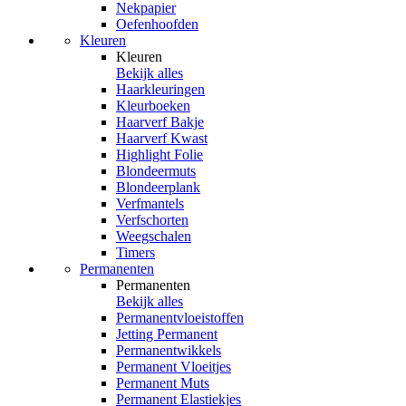
Nekpapier
Oefenhoofden
Kleuren
Kleuren
Bekijk alles
Haarkleuringen
Kleurboeken
Haarverf Bakje
Haarverf Kwast
Highlight Folie
Blondeermuts
Blondeerplank
Verfmantels
Verfschorten
Weegschalen
Timers
Permanenten
Permanenten
Bekijk alles
Permanentvloeistoffen
Jetting Permanent
Permanentwikkels
Permanent Vloeitjes
Permanent Muts
Permanent Elastiekjes