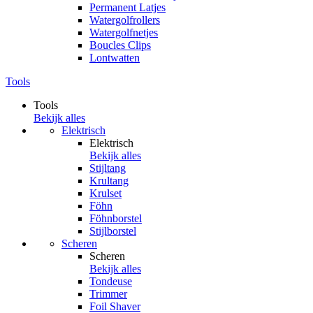
Permanent Latjes
Watergolfrollers
Watergolfnetjes
Boucles Clips
Lontwatten
Tools
Tools
Bekijk alles
Elektrisch
Elektrisch
Bekijk alles
Stijltang
Krultang
Krulset
Föhn
Föhnborstel
Stijlborstel
Scheren
Scheren
Bekijk alles
Tondeuse
Trimmer
Foil Shaver