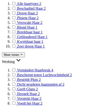
Alle haartypes
2
Beschadigd Haar
2
Droog Haar
2
Pluizig Haar
2
Verzwakt Haar
2
Blond Haar
1
Breekbaar haar
1
Geblondeerd Haar
1
Kwetsbaar haar
1
Zeer droog Haar
1
Meer tonen
Werking
Vermindert Haarbreuk
4
Beschermt tegen Luchtvochtigheid
2
Bestrijdt Pluis
2
Dicht gespleten haarpunten af
2
Geeft Glans
2
Herstelt Haar
2
Versterkt Haar
2
Voedt het Haar
2