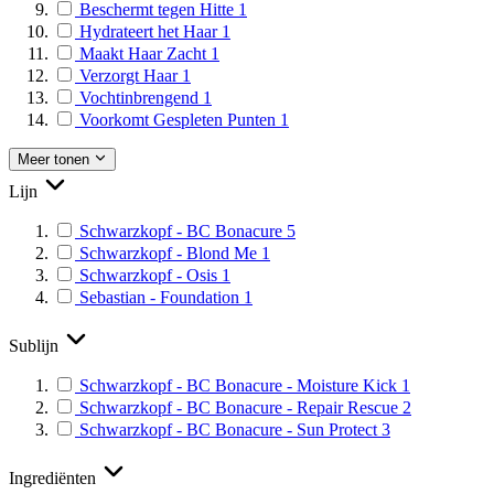
Beschermt tegen Hitte
1
Hydrateert het Haar
1
Maakt Haar Zacht
1
Verzorgt Haar
1
Vochtinbrengend
1
Voorkomt Gespleten Punten
1
Meer tonen
Lijn
Schwarzkopf - BC Bonacure
5
Schwarzkopf - Blond Me
1
Schwarzkopf - Osis
1
Sebastian - Foundation
1
Sublijn
Schwarzkopf - BC Bonacure - Moisture Kick
1
Schwarzkopf - BC Bonacure - Repair Rescue
2
Schwarzkopf - BC Bonacure - Sun Protect
3
Ingrediënten