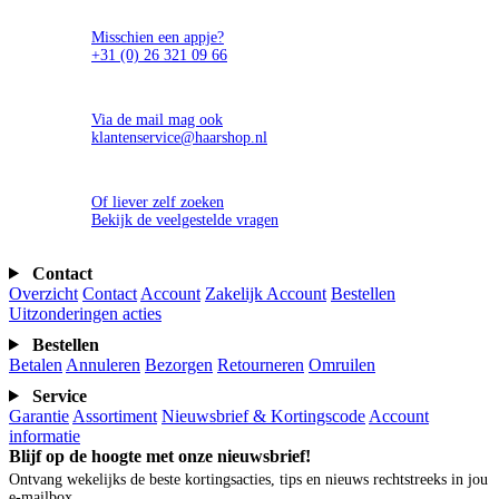
Misschien een appje?
+31 (0) 26 321 09 66
Via de mail mag ook
klantenservice@haarshop.nl
Of liever zelf zoeken
Bekijk de veelgestelde vragen
Contact
Overzicht
Contact
Account
Zakelijk Account
Bestellen
Uitzonderingen acties
Bestellen
Betalen
Annuleren
Bezorgen
Retourneren
Omruilen
Service
Garantie
Assortiment
Nieuwsbrief & Kortingscode
Account
informatie
Blijf op de hoogte met onze nieuwsbrief!
Ontvang wekelijks de beste kortingsacties, tips en nieuws rechtstreeks in jou
e-mailbox.