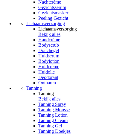
Nachtcrème
Gezichtsserum
Gezichtsmasker
Peeling Gezicht
Lichaamsverzorging
Lichaamsverzorging
Bekijk alles
Handcrème
Bodyscrub
Douchegel
Huidserum
Bodylotion
Huidcrème
Huidolie
Deodorant
Ontharen
Tanning
Tanning
Bekijk alles
Tanning Spray
Tanning Mousse
Tanning Lotion
Tanning Cream
Tanning Gel
Tanning Doekjes