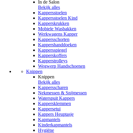
In de Salon
Bekijk alles
Kappersstoelen
Kappersstoelen Kind
Kapperskrukken
Mobiele Wasbakken
Werkwagens Kapper
Kappersschorten
Kappershanddoeken
Kappersspiegel
Kapperskoffers
Kapperstrolleys
Wegwerp Handschoenen
Knippen
Knippen
Bekijk alles
Kappersscharen
Nekmessen & Snijmessen
Waterspuit Kappers
Kappersklemmen
Kappersetui
Kappers Heuptasje
Kapmantels
Kinderkapmantels
Hygiëne