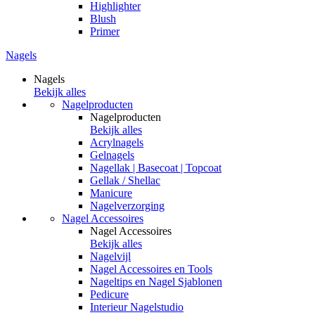
Highlighter
Blush
Primer
Nagels
Nagels
Bekijk alles
Nagelproducten
Nagelproducten
Bekijk alles
Acrylnagels
Gelnagels
Nagellak | Basecoat | Topcoat
Gellak / Shellac
Manicure
Nagelverzorging
Nagel Accessoires
Nagel Accessoires
Bekijk alles
Nagelvijl
Nagel Accessoires en Tools
Nageltips en Nagel Sjablonen
Pedicure
Interieur Nagelstudio