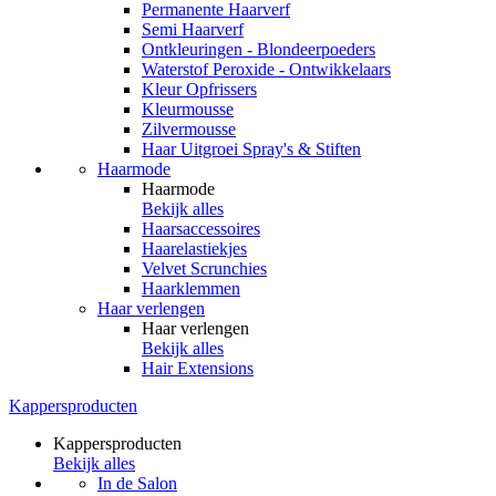
Permanente Haarverf
Semi Haarverf
Ontkleuringen - Blondeerpoeders
Waterstof Peroxide - Ontwikkelaars
Kleur Opfrissers
Kleurmousse
Zilvermousse
Haar Uitgroei Spray's & Stiften
Haarmode
Haarmode
Bekijk alles
Haarsaccessoires
Haarelastiekjes
Velvet Scrunchies
Haarklemmen
Haar verlengen
Haar verlengen
Bekijk alles
Hair Extensions
Kappersproducten
Kappersproducten
Bekijk alles
In de Salon