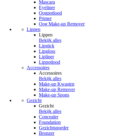
Mascara
Eyeliner
Oogpotlood
Primer
Oog Make-up Remover
Lippen
Lippen
Bekijk alles
Lipstick
Lipgloss
Lipliner
Lippotlood
Accessoires
Accessoires
Bekijk alles
Make-up Kwasten
Make-up Remover
Make-up Spons
Gezicht
Gezicht
Bekijk alles
Concealer
Foundation
Gezichtspoeder
Bronzer