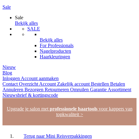
Sale
Sale
Bekijk alles
SALE
Bekijk alles
For Professionals
Nagelproducten
Haarkleuringen
Nieuw
Blog
Inloggen
Account aanmaken
Contact
Overzicht
Account
Zakelijk account
Bestellen
Betalen
Annuleren
Bezorgen
Retourneren
Omruilen
Garantie
Assortiment
Nieuwsbrief & kortingscode
Upgrade je salon met
professionele haartools
voor kappers van
topkwaliteit >
Terug naar
Mini Reisverpakkingen