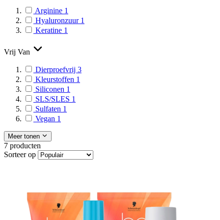
Arginine
1
Hyaluronzuur
1
Keratine
1
Vrij Van
Dierproefvrij
3
Kleurstoffen
1
Siliconen
1
SLS/SLES
1
Sulfaten
1
Vegan
1
Meer tonen
7
producten
Sorteer op