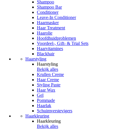
Shampoo
Shampoo Bar
Conditioner
Leave-In Conditioner
Haarmasker
Haar Treatment
Haarolie
Hoofdhuidproblemen
Voordeel-, Gift- & Trial Sets
Haarvitamines
Blackhair
Haarstyling
Haarstyling
Bekijk alles
Krullen Creme
Haar Creme
Styling Paste
Haar Wax
Gel
Pommade
Haarlak
Schuimverstevigers
Haarkleuring
Haarkleuring
Bekijk alles