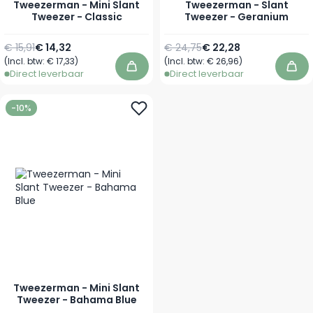
Tweezerman - Mini Slant
Tweezerman - Slant
Tweezer - Classic
Tweezer - Geranium
Normale prijs
Speciale prijs
Normale prijs
Speciale prijs
€ 15,91
€ 14,32
€ 24,75
€ 22,28
(Incl. btw:
€ 17,33
)
(Incl. btw:
€ 26,96
)
In winkelwagen
In 
Direct leverbaar
Direct leverbaar
-10%
Tweezerman - Mini Slant
Tweezer - Bahama Blue