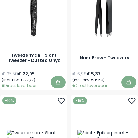
Tweezerman - Slant
NanoBrow - Tweezers
Tweezer - Dusted Onyx
Normale prijs
Speciale prijs
Normale prijs
Speciale prijs
€ 25,50
€ 22,95
€ 6,98
€ 5,37
(Incl. btw:
€ 27,77
)
(Incl. btw:
€ 6,50
)
In winkelwagen
In 
Direct leverbaar
Direct leverbaar
-10%
-15%