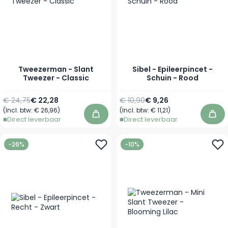
Tweezerman - Slant
Sibel - Epileerpincet -
Tweezer - Classic
Schuin - Rood
Normale prijs
Speciale prijs
Normale prijs
Speciale prijs
€ 24,75
€ 22,28
€ 10,90
€ 9,26
(Incl. btw:
€ 26,96
)
(Incl. btw:
€ 11,21
)
In winkelwagen
In 
Direct leverbaar
Direct leverbaar
-26%
-10%