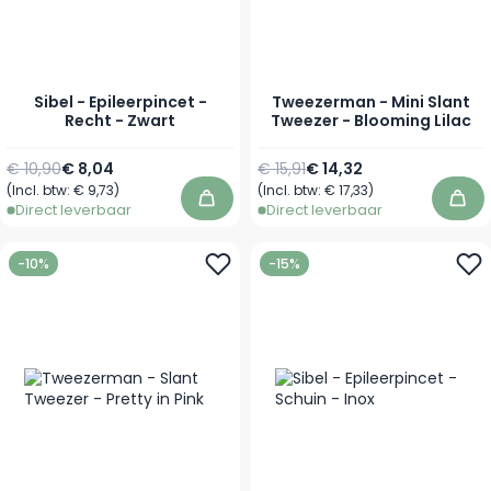
Sibel - Epileerpincet -
Tweezerman - Mini Slant
Recht - Zwart
Tweezer - Blooming Lilac
Normale prijs
Speciale prijs
Normale prijs
Speciale prijs
€ 10,90
€ 8,04
€ 15,91
€ 14,32
(Incl. btw:
€ 9,73
)
(Incl. btw:
€ 17,33
)
In winkelwagen
In 
Direct leverbaar
Direct leverbaar
-10%
-15%