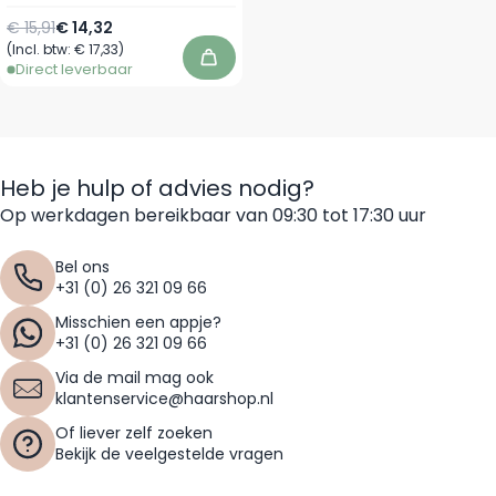
Normale prijs
Speciale prijs
€ 15,91
€ 14,32
(Incl. btw:
€ 17,33
)
In winkelwagen
Direct leverbaar
Heb je hulp of advies nodig?
Op werkdagen bereikbaar van 09:30 tot 17:30 uur
Bel ons
+31 (0) 26 321 09 66
Misschien een appje?
+31 (0) 26 321 09 66
Via de mail mag ook
klantenservice@haarshop.nl
Of liever zelf zoeken
Bekijk de veelgestelde vragen