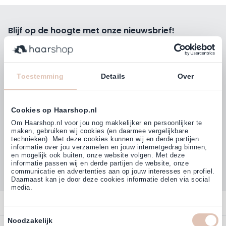
Blijf op de hoogte met onze nieuwsbrief!
Ontvang wekelijks de beste kortingsacties, tips en nieuws
rechtstreeks in jou e-mailbox.
E-mailadres
Toestemming
Details
Over
Inschrijven
Cookies op Haarshop.nl
Volg ons
Om Haarshop.nl voor jou nog makkelijker en persoonlijker te
maken, gebruiken wij cookies (en daarmee vergelijkbare
technieken). Met deze cookies kunnen wij en derde partijen
informatie over jou verzamelen en jouw internetgedrag binnen,
Klanten beoordelen ons met
en mogelijk ook buiten, onze website volgen. Met deze
4,77
(38.000+)
informatie passen wij en derde partijen de website, onze
communicatie en advertenties aan op jouw interesses en profiel.
Daarnaast kan je door deze cookies informatie delen via social
media.
Contact
Toestemmingsselectie
Noodzakelijk
Overzicht