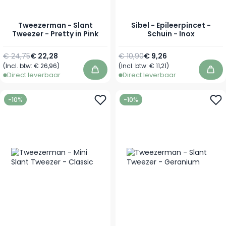
Tweezerman - Slant
Sibel - Epileerpincet -
Tweezer - Pretty in Pink
Schuin - Inox
Normale prijs
Speciale prijs
Normale prijs
Speciale prijs
€ 24,75
€ 22,28
€ 10,90
€ 9,26
(Incl. btw:
€ 26,96
)
(Incl. btw:
€ 11,21
)
In winkelwagen
In 
Direct leverbaar
Direct leverbaar
-10%
-10%