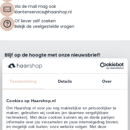
Via de mail mag ook
klantenservice@haarshop.nl
Of liever zelf zoeken
Bekijk de veelgestelde vragen
Blijf op de hoogte met onze nieuwsbrief!
Ontvang wekelijks de beste kortingsacties, tips en nieuws
rechtstreeks in jou e-mailbox.
E-mailadres
Toestemming
Details
Over
Inschrijven
Cookies op Haarshop.nl
Volg ons
Om Haarshop.nl voor jou nog makkelijker en persoonlijker te
maken, gebruiken wij cookies (en daarmee vergelijkbare
technieken). Met deze cookies kunnen wij en derde partijen
informatie over jou verzamelen en jouw internetgedrag binnen,
Klanten beoordelen ons met
en mogelijk ook buiten, onze website volgen. Met deze