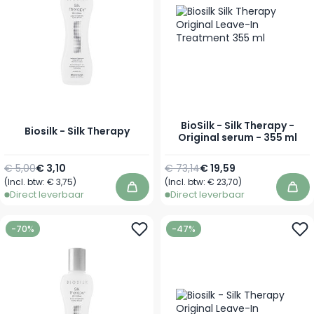
BioSilk - Silk Therapy -
Biosilk - Silk Therapy
Original serum - 355 ml
Normale prijs
Vanaf
Normale prijs
Speciale prijs
€ 5,00
€ 3,10
€ 73,14
€ 19,59
(Incl. btw:
€ 3,75
)
(Incl. btw:
€ 23,70
)
In winkelwagen
In 
Direct leverbaar
Direct leverbaar
-70%
-47%