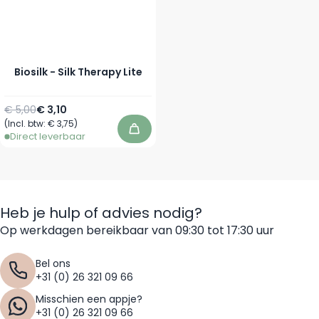
Biosilk - Silk Therapy Lite
Normale prijs
Vanaf
€ 5,00
€ 3,10
(Incl. btw:
€ 3,75
)
In winkelwagen
Direct leverbaar
Heb je hulp of advies nodig?
Op werkdagen bereikbaar van 09:30 tot 17:30 uur
Bel ons
+31 (0) 26 321 09 66
Misschien een appje?
+31 (0) 26 321 09 66