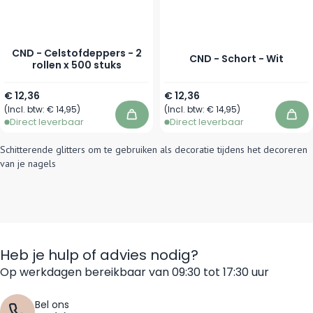
CND - Celstofdeppers - 2
CND - Schort - Wit
rollen x 500 stuks
€ 12,36
€ 12,36
(Incl. btw:
€ 14,95
)
(Incl. btw:
€ 14,95
)
In winkelwagen
In 
Direct leverbaar
Direct leverbaar
Schitterende glitters om te gebruiken als decoratie tijdens het decoreren
van je nagels
Heb je hulp of advies nodig?
Op werkdagen bereikbaar van 09:30 tot 17:30 uur
Bel ons