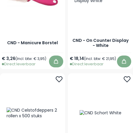
CND - On Counter Display
CND - Manicure Borstel
- White
€ 3,26
€ 18,14
(Incl. btw:
€ 3,95
)
(Incl. btw:
€ 21,95
)
Direct leverbaar
Direct leverbaar
In winkelwagen
In 