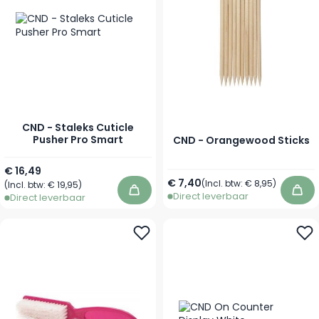
CND - Staleks Cuticle
Pusher Pro Smart
CND - Orangewood Sticks
€ 16,49
€ 7,40
(Incl. btw:
€ 8,95
)
(Incl. btw:
€ 19,95
)
Direct leverbaar
In winkelwagen
In 
Direct leverbaar