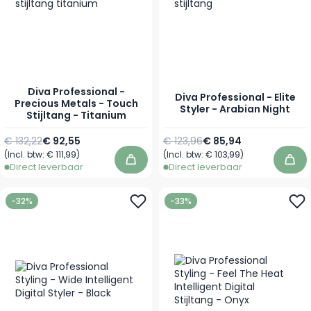
Diva Professional -
Diva Professional - Elite
Precious Metals - Touch
Styler - Arabian Night
Stijltang - Titanium
Normale prijs
Speciale prijs
Normale prijs
Speciale prijs
€ 132,22
€ 92,55
€ 123,96
€ 85,94
(Incl. btw:
€ 111,99
)
(Incl. btw:
€ 103,99
)
In winkelwagen
In 
Direct leverbaar
Direct leverbaar
-32%
-33%