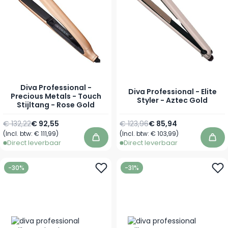
Diva Professional -
Diva Professional - Elite
Precious Metals - Touch
Styler - Aztec Gold
Stijltang - Rose Gold
Normale prijs
Speciale prijs
Normale prijs
Speciale prijs
€ 132,22
€ 92,55
€ 123,96
€ 85,94
(Incl. btw:
€ 111,99
)
(Incl. btw:
€ 103,99
)
In winkelwagen
In 
Direct leverbaar
Direct leverbaar
-30%
-31%