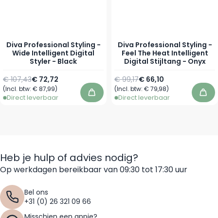
Diva Professional Styling -
Diva Professional Styling -
Wide Intelligent Digital
Feel The Heat Intelligent
Styler - Black
Digital Stijltang - Onyx
Normale prijs
Speciale prijs
Normale prijs
Speciale prijs
€ 107,43
€ 72,72
€ 99,17
€ 66,10
(Incl. btw:
€ 87,99
)
(Incl. btw:
€ 79,98
)
In winkelwagen
In 
Direct leverbaar
Direct leverbaar
Heb je hulp of advies nodig?
Op werkdagen bereikbaar van 09:30 tot 17:30 uur
Bel ons
+31 (0) 26 321 09 66
Misschien een appje?