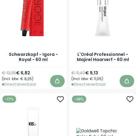
Schwarzkopf - Igora -
L'Oréal Professionnel -
Royal - 60 ml
Majirel Haarverf - 60 ml
Normale prijs
Vanaf
Normale prijs
Vanaf
€ 12,35
€ 6,82
€ 11,40
€ 9,13
(Incl. btw:
€ 8,25
)
(Incl. btw:
€ 11,05
)
In winkelwagen
In 
Direct leverbaar
Direct leverbaar
-17%
-38%