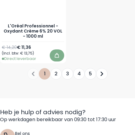
L'Oréal Professionnel -
Oxydant Crème 6% 20 VOL
- 1000 ml
Normale prijs
Speciale prijs
€ 14,20
€ 11,36
(Incl. btw:
€ 13,75
)
In winkelwagen
Direct leverbaar
1
2
3
4
5
Je leest momenteel pagina
Pagina
Pagina
Pagina
Pagina
Heb je hulp of advies nodig?
Op werkdagen bereikbaar van 09:30 tot 17:30 uur
Bel ons