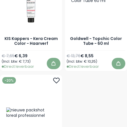
KIS Kappers - Kera Cream
Goldwell - Topchic Color
Color - Haarverf
Tube - 60 ml
Normale prijs
Vanaf
Normale prijs
Vanaf
€ 7,65
€ 6,39
€ 13,76
€ 8,55
(Incl. btw:
€ 7,73
)
(Incl. btw:
€ 10,35
)
In winkelwagen
In 
Direct leverbaar
Direct leverbaar
-20%