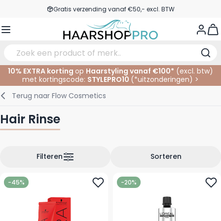
Ga naar de inhoud
Gratis verzending vanaf €50,- excl. BTW
Service & Contact
View
10% EXTRA korting
op
Haarstyling vanaf €100*
(excl. btw)
met kortingscode:
STYLEPRO10
(*
uitzonderingen
)
>
Verzorging
In de Salon
Elektrisch
Gezichtsverzorging
Wenkbrauwen
Nagelproducten
SALE
Terug naar
Flow Cosmetics
Haarstyling
Knippen
Scheren
Lichaamsverzorging
Ogen
Nagel Accessoires
Hair Rinse
Haarkleuring
Kleuren
Knipbenodigdheden
Tanning
Lippen
Haarmode
Permanenten
Oogverzorging
Accessoires
Filteren
Sorteren
Haar verlengen
Gezicht
-45%
-20%