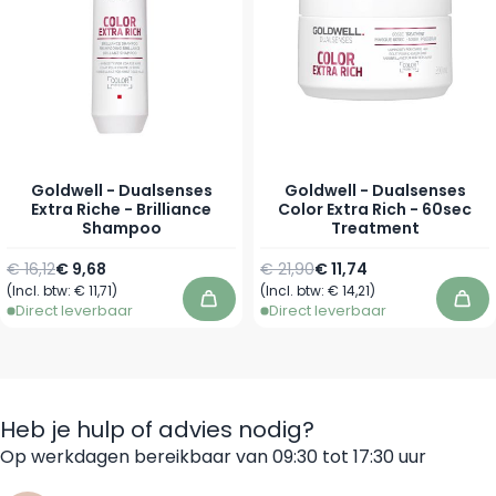
Goldwell - Dualsenses
Goldwell - Dualsenses
Extra Riche - Brilliance
Color Extra Rich - 60sec
Shampoo
Treatment
Normale prijs
Vanaf
Normale prijs
Vanaf
€ 16,12
€ 9,68
€ 21,90
€ 11,74
(Incl. btw:
€ 11,71
)
(Incl. btw:
€ 14,21
)
In winkelwagen
In 
Direct leverbaar
Direct leverbaar
Heb je hulp of advies nodig?
Op werkdagen bereikbaar van 09:30 tot 17:30 uur