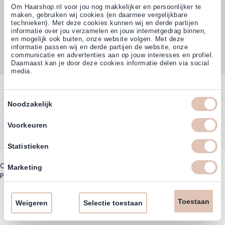
Om Haarshop.nl voor jou nog makkelijker en persoonlijker te
maken, gebruiken wij cookies (en daarmee vergelijkbare
technieken). Met deze cookies kunnen wij en derde partijen
informatie over jou verzamelen en jouw internetgedrag binnen,
Klanten beoordelen ons met
en mogelijk ook buiten, onze website volgen. Met deze
4,77
(38.000+)
informatie passen wij en derde partijen de website, onze
communicatie en advertenties aan op jouw interesses en profiel.
Daarnaast kan je door deze cookies informatie delen via social
media.
Contact
Toestemmingsselectie
Noodzakelijk
Overzicht
Bestellen
Contact
Voorkeuren
Betalen
Service
Account
Statistieken
Annuleren
Garantie
Zakelijk Account
Copyright © 2003 - 2026 - Haarshoppro.nl
Bezorgen
Marketing
Assortiment
Privacy beleid
|
Algemene Voorwaarden
Bestellen
Retourneren
Nieuwsbrief & Kortingscode
Uitzonderingen acties
Toestaan
Omruilen
Weigeren
Selectie toestaan
Account informatie