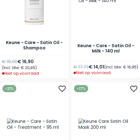
Keune - Care - Satin Oil -
Keune - Care - Satin Oil -
Shampoo
Milk - 140 ml
Normale prijs
Vanaf
€ 16,90
€ 16,90
Normale prijs
Speciale prijs
€ 17,73
€ 14,01
(Incl. btw:
€ 16,95
)
(Incl. btw:
€ 20,45
)
Niet op voorraad
Niet op voorraad
-21%
-17%