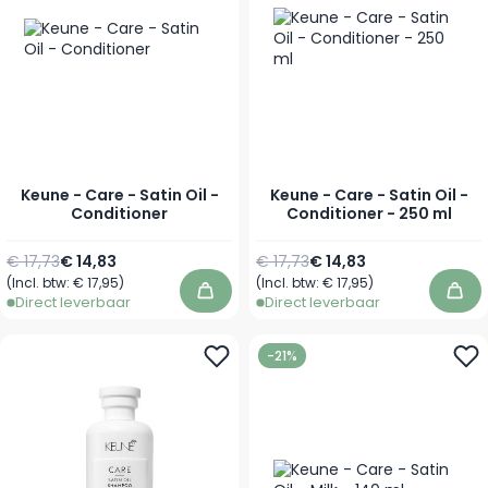
Keune - Care - Satin Oil -
Keune - Care - Satin Oil -
Conditioner
Conditioner - 250 ml
Normale prijs
Vanaf
Normale prijs
Speciale prijs
€ 17,73
€ 14,83
€ 17,73
€ 14,83
(Incl. btw:
€ 17,95
)
(Incl. btw:
€ 17,95
)
In winkelwagen
In 
Direct leverbaar
Direct leverbaar
-21%