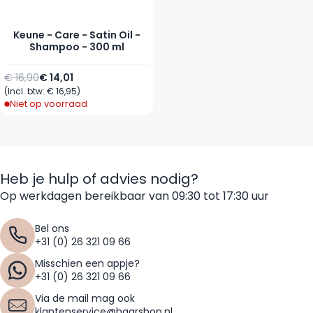
Keune - Care - Satin Oil -
Shampoo - 300 ml
Normale prijs
Speciale prijs
€ 16,90
€ 14,01
(Incl. btw:
€ 16,95
)
Niet op voorraad
Heb je hulp of advies nodig?
Op werkdagen bereikbaar van 09:30 tot 17:30 uur
Bel ons
+31 (0) 26 321 09 66
Misschien een appje?
+31 (0) 26 321 09 66
Via de mail mag ook
klantenservice@haarshop.nl