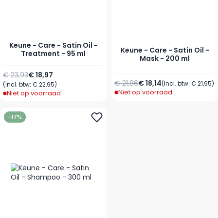
Keune - Care - Satin Oil -
Keune - Care - Satin Oil -
Treatment - 95 ml
Mask - 200 ml
Normale prijs
Speciale prijs
€ 23,93
€ 18,97
Normale prijs
Speciale prijs
€ 21,86
€ 18,14
(Incl. btw:
€ 21,95
)
(Incl. btw:
€ 22,95
)
Niet op voorraad
Niet op voorraad
-17%