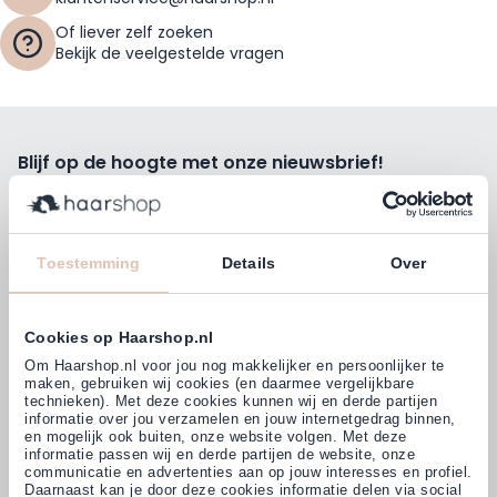
Of liever zelf zoeken
Bekijk de veelgestelde vragen
Blijf op de hoogte met onze nieuwsbrief!
Ontvang wekelijks de beste kortingsacties, tips en nieuws
rechtstreeks in jou e-mailbox.
E-mailadres
Toestemming
Details
Over
Inschrijven
Cookies op Haarshop.nl
Volg ons
Om Haarshop.nl voor jou nog makkelijker en persoonlijker te
maken, gebruiken wij cookies (en daarmee vergelijkbare
technieken). Met deze cookies kunnen wij en derde partijen
informatie over jou verzamelen en jouw internetgedrag binnen,
Klanten beoordelen ons met
en mogelijk ook buiten, onze website volgen. Met deze
4,77
(38.000+)
informatie passen wij en derde partijen de website, onze
communicatie en advertenties aan op jouw interesses en profiel.
Daarnaast kan je door deze cookies informatie delen via social