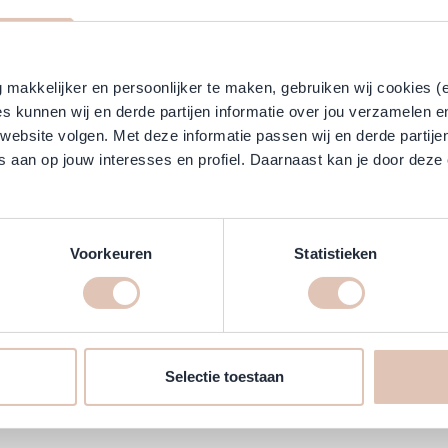
makkelijker en persoonlijker te maken, gebruiken wij cookies (
s kunnen wij en derde partijen informatie over jou verzamelen e
 website volgen. Met deze informatie passen wij en derde partije
 aan op jouw interesses en profiel. Daarnaast kan je door deze 
Pro - Steam Stijltang by Mohi
Max Pro - XS Stijlt
Normale prijs
3
€ 20,62
€ 18,56
Speciale prijs
(Incl. btw:
€ 149,95
)
(Incl. btw:
€ 
leverbaar
Direct leverbaar
In winkelwagen
Voorkeuren
Statistieken
Selectie toestaan