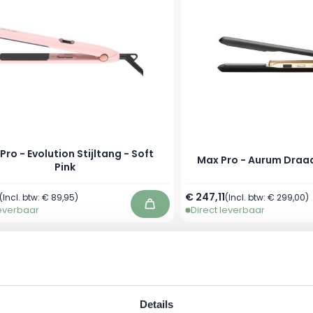
Pro - Evolution Stijltang - Soft
Max Pro - Aurum Draad
Pink
€ 247,11
(Incl. btw:
€ 89,95
)
(Incl. btw:
€ 299,00
)
leverbaar
Direct leverbaar
In winkelwagen
-10%
Details