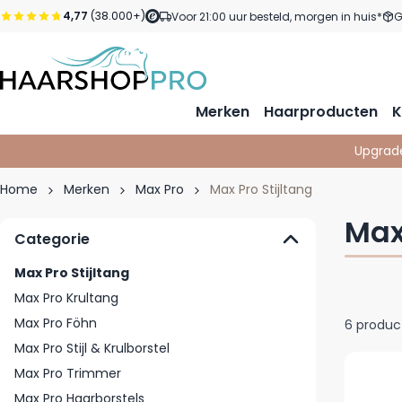
Ga naar de inhoud
4,77
(38.000+)
Voor 21:00 uur besteld, morgen in huis*
G
Merken
Haarproducten
K
Upgrad
Home
Merken
Max Pro
Max Pro Stijltang
Max
Categorie
Max Pro Stijltang
Max Pro Krultang
Max Pro Föhn
6
produc
Max Pro Stijl & Krulborstel
Max Pro Trimmer
Max Pro Haarborstels