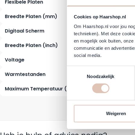
Flexibele Platen
Breedte Platen (mm)
Cookies op Haarshop.nl
Om Haarshop.nl voor jou nog 
Digitaal Scherm
technieken). Met deze cookie
en mogelijk ook buiten, onze
Breedte Platen (inch)
communicatie en advertenties
Max 
social media.
Voltage
€ 123,9
Toestemmingsselectie
Direct 
Warmtestanden
Noodzakelijk
Maximum Temperatuur (°C)
Weigeren