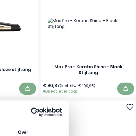
Max Pro - Keratin Shine - Black
loze stijltang
Stijltang
€ 90,87
(Incl. btw:
€ 109,95
)
Direct leverbaar
In winkelwagen
In wi
-11%
Over