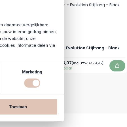
en daarmee vergelijkbare
n jouw internetgedrag binnen,
n de website, onze
cookies informatie delen via
ang - Zwart
Max Pro - Evolution Stijltang - Black
Normale prijs
€ 74,34
€ 66,07
Speciale prijs
22,46
)
(Incl. btw:
€ 79,95
)
Direct leverbaar
In winkelwagen
In wi
Marketing
Toestaan