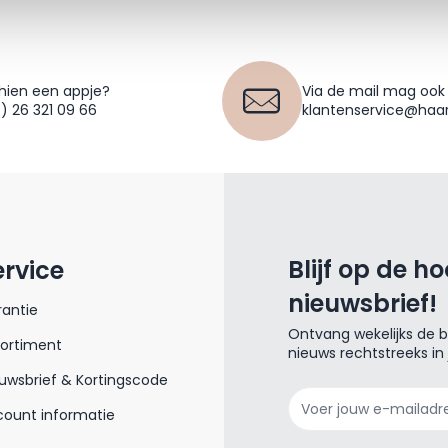
hien een appje?
Via de mail mag ook
0) 26 321 09 66
klantenservice@haar
Blijf op de h
ervice
nieuwsbrief!
antie
Ontvang wekelijks de be
sortiment
nieuws rechtstreeks in
uwsbrief & Kortingscode
E-mailadres
ount informatie